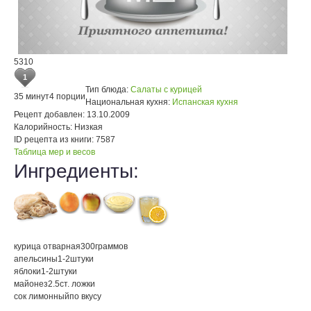
5310
1
Тип блюда:
Салаты с курицей
35 минут
4 порции
Национальная кухня:
Испанская кухня
Рецепт добавлен:
13.10.2009
Калорийность:
Низкая
ID рецепта из книги:
7587
Таблица мер и весов
Ингредиенты:
курица отварная
300
граммов
апельсины
1-2
штуки
яблоки
1-2
штуки
майонез
2.5
ст. ложки
сок лимонный
по вкусу