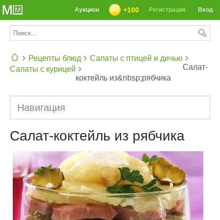
+100
Аукцион
Регистрация
Вход
Рецепты блюд
Салаты с птицей и дичью
Салат-
Салаты с курицей
коктейль из&nbsp;рябчика
СЕГОДНЯ: 39142 РЕЦЕПТА
Навигация
Салат-коктейль из рябчика