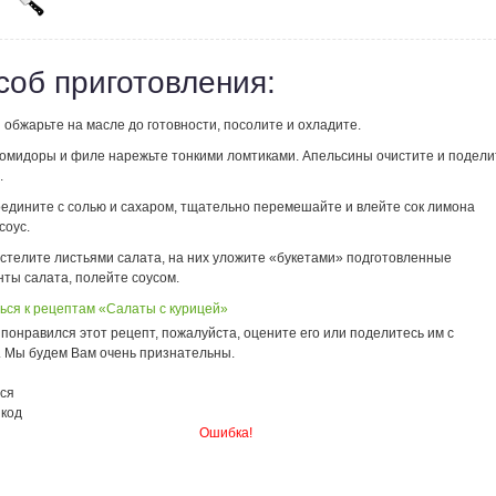
соб приготовления:
 обжарьте на масле до готовности, посолите и охладите.
помидоры и филе нарежьте тонкими ломтиками. Апельсины очистите и подели
.
оедините с солью и сахаром, тщательно перемешайте и влейте сок лимона
соус.
стелите листьями салата, на них уложите «букетами» подготовленные
нты салата, полейте соусом.
ься к рецептам «Салаты с курицей»
понравился этот рецепт, пожалуйста, оцените его или поделитесь им с
. Мы будем Вам очень признательны.
ся
 код
Ошибка!