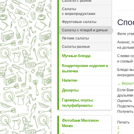
Салаты с рыбой
Салаты
с морепродуктами
Спо
Фруктовые салаты
Салаты с птицей и дичью
Филе утки
Летние салаты
Ананас, 
Салаты разные
на дольки
Мучные блюда
Сливки с
и соевый 
Кондитерские изделия и
Блюдо вы
выпечка
ингредие
Напитки
← Вернут
Десерты
Если Вам 
друзьями
Гарниры, соусы,
Оценить
полуфабрикаты
Поделить
Получить
Фотобанк Миллион
Печать
Меню
1
2