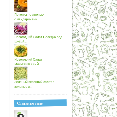
Печенка по-японски
с мандаринами...
Новогодний Салат Селедка под
Шубой...
Новогодний Салат
МАЛАХИТОВЫЙ...
Зеленый весенний салат с
зеленью и...
Статьи по теме