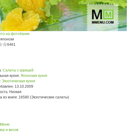
ото на фотобанке
-японски
6461
:
Салаты с курицей
ьная кухня:
Японская кухня
:
Экзотическая кухня
обавлен:
13.10.2009
ость:
Низкая
а из книги:
16580 (Экзотические салаты)
 Меню
ер и весов