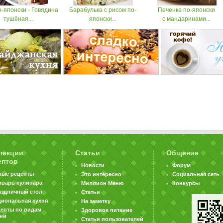
-японски - Говядина
Барабулька с рисом по-
Печенка по-японски
тушёная...
японски...
с мандаринами...
лекции
Статьи
Общение
ептов
Новости
Форум
вые рецепты
Это интересно
Социальная сеть
оварь кулинара
Миллион Меню
Конкурсы
аздничный стол
Статьи
циональная кухня
На заметку
цепты по видам
Здоровое питание
хни
Статьи пользователей