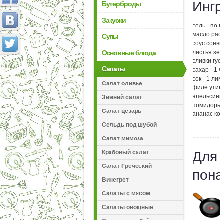
Инг
Бутерброды
Закуски
соль - по 
масло рас
Супы
соус соев
Основные блюда
листья зе
сливки гус
Салаты
сахар - 1 
сок - 1 л
Салат оливье
филе утин
апельсины
Зимний салат
помидоры 
Салат цезарь
ананас ко
Сельдь под шубой
Салат мимоза
Крабовый салат
Для
Салат Греческий
пон
Винегрет
Салаты с мясом
Салаты овощные