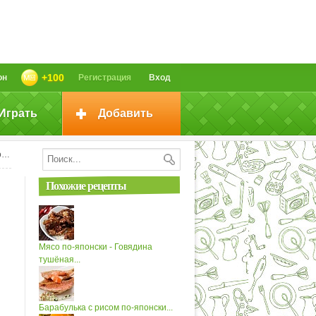
+100
он
Регистрация
Вход
Играть
Добавить
и
Похожие рецепты
Мясо по-японски - Говядина
тушёная...
Барабулька с рисом по-японски...