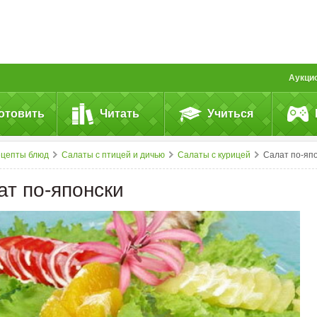
Аукци
отовить
Читать
Учиться
ецепты блюд
Салаты с птицей и дичью
Салаты с курицей
Салат по-японск
ат по-японски