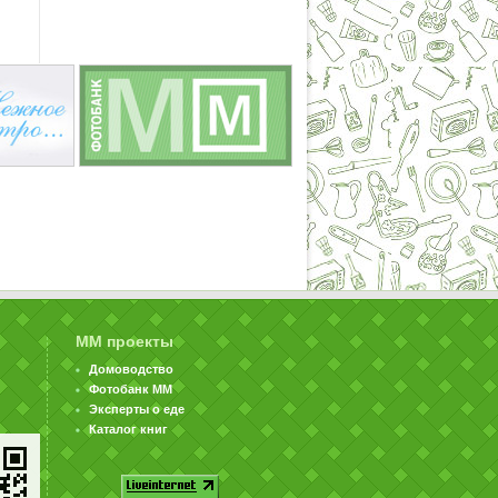
ММ проекты
Домоводство
Фотобанк ММ
Эксперты о еде
Каталог книг