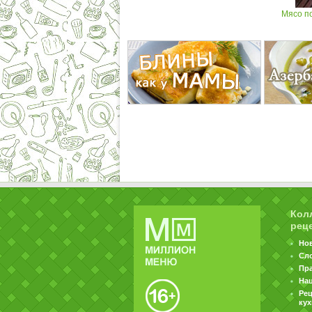
Мясо по
Кол
рец
Но
Сл
Пр
На
Ре
ку