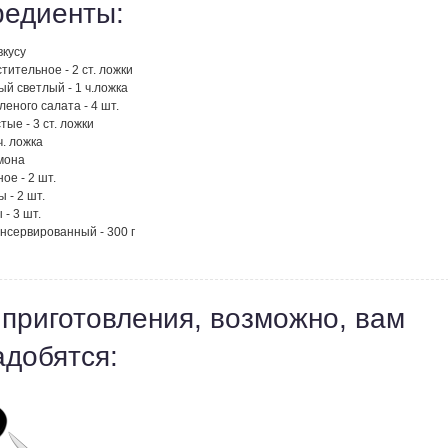
редиенты:
вкусу
тительное - 2 ст. ложки
ый светлый - 1 ч.ложка
леного салата - 4 шт.
тые - 3 ст. ложки
ч. ложка
имона
ое - 2 шт.
 - 2 шт.
- 3 шт.
нсервированный - 300 г
 приготовления, возможно, вам
адобятся: