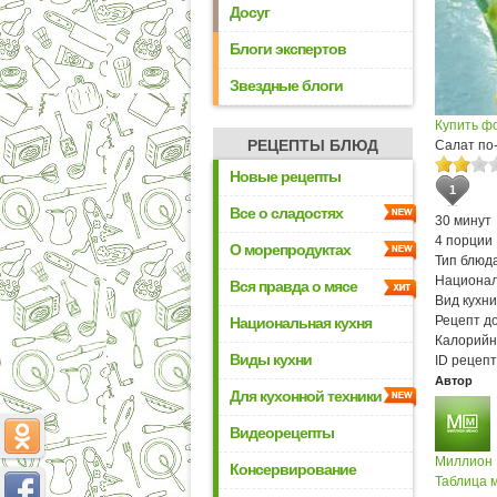
Досуг
Блоги экспертов
Звездные блоги
Купить ф
РЕЦЕПТЫ БЛЮД
Салат по
Новые рецепты
1
Все о сладостях
30 минут
4 порции
О морепродуктах
Тип блюда
Национал
Вся правда о мясе
Вид кухни
Рецепт д
Национальная кухня
Калорийн
Виды кухни
ID рецепт
Автор
Для кухонной техники
Видеорецепты
Миллион
Консервирование
Таблица м