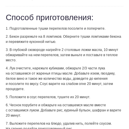
Способ приготовления:
1. Подготовленные тушки перепелов посолите и поперчите.
2. Бекон разрежьте на 8 ломтиков. Оберните тушки ломтиками бекона
и перевяжите кухонной нитью.
3. В глубокой сковороде нагрейте 2 столовые ложки масла, 10 минут
обжаривайте на нем перепелов, затем выньте и поставьте в теплое
место.
4. Лук очистите, нарежьте кубиками, обжарьте 2/3 части лука
на оставшемся от жаренья птицы масле. Добавьте изюм, гвоздику,
белое вино и такое же количество воды, доведите до кипения
и посолите по вкусу. Соус варите на слабом огне 20 минут, затем
процедите.
5. Положите в соус перепелов, тушите их 20 минут.
6. Чеснок порубите и обжарьте на оставшемся масле вместе
с оставшимся луком. Добавьте рис, куриный бульон, шафран и варите
20 минут.
7. Выложите перепелов на блюдо, удалив нить, полейте соусом.
На гарнир подайте приготовленный рис.