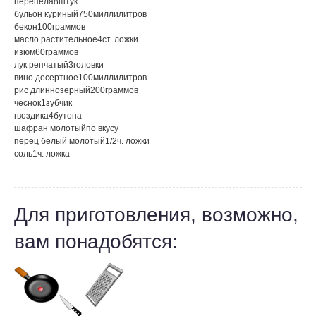
перепела
8
штук
бульон куриный
750
миллилитров
бекон
100
граммов
масло растительное
4
ст. ложки
изюм
60
граммов
лук репчатый
3
головки
вино десертное
100
миллилитров
рис длиннозерный
200
граммов
чеснок
1
зубчик
гвоздика
4
бутона
шафран молотый
по вкусу
перец белый молотый
1/2
ч. ложки
соль
1
ч. ложка
Для приготовления, возможно,
вам понадобятся: