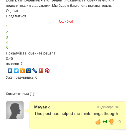
Если Вам понравился этот рецепт, пожалуйста, оцените его или
поделитесь им с друзьями. Мы будем Вам очень признательны.
Оценить
Поделиться
Ошибка!
1
2
3
4
5
Пожалуйста, оцените рецепт
3.45
голосов: 7
Уже поделились: 0
Комментарии (1):
Mayank
03 декабря 2013
This post has helped me think things thuogrh
+4
0