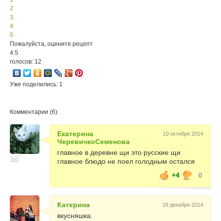
2
3
4
5
Пожалуйста, оцените рецепт
4.5
голосов: 12
Уже поделились: 1
Комментарии (6):
Екатерина
10 октября 2014
ЧеревичкоСеменова
главное в деревне щи это русские щи
главное блюдо не поел голодным остался
+4
0
Катерина
19 декабря 2014
вкусняшка.