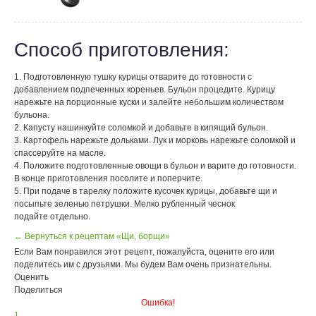
Способ приготовления:
1. Подготовленную тушку курицы отварите до готовности с
добавлением подпеченных кореньев. Бульон процедите. Курицу
нарежьте на порционные куски и залейте небольшим количеством
бульона.
2. Капусту нашинкуйте соломкой и добавьте в кипящий бульон.
3. Картофель нарежьте дольками. Лук и морковь нарежьте соломкой и
спассеруйте на масле.
4. Положите подготовленные овощи в бульон и варите до готовности.
В конце приготовления посолите и поперчите.
5. При подаче в тарелку положите кусочек курицы, добавьте щи и
посыпьте зеленью петрушки. Мелко рубленный чеснок
подайте отдельно.
← Вернуться к рецептам «Щи, борщи»
Если Вам понравился этот рецепт, пожалуйста, оцените его или
поделитесь им с друзьями. Мы будем Вам очень признательны.
Оценить
Поделиться
Ошибка!
1