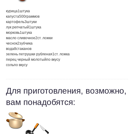
курица
1
штука
капуста
500
граммов
картофель
3
штуки
лук репчатый
1
штука
морковь
1
штука
масло сливочное
2
ст. ложки
чеснок
2
зубчика
вода
8
стаканов
зелень петрушки рубленая
1
ст. ложка
перец черный молотый
по вкусу
соль
по вкусу
Для приготовления, возможно,
вам понадобятся: