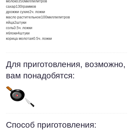
молоко
350
миллилитров
сахар
130
граммов
дрожжи сухие
2
ч. ложки
масло растительное
100
миллилитров
яйца
2
штуки
соль
0.5
ч. ложки
яблоки
4
штуки
корица молотая
0.5
ч. ложки
Для приготовления, возможно,
вам понадобятся:
Способ приготовления: