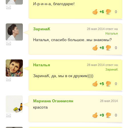
И-р-и-н-а, благодарю!
+6
0
ЗаринаК
28 мая 2014 ответ на
Наталья
Наталья, спасибо большое..мы знакомы?
+8
0
Наталья
28 мая 2014 ответ на
ЗаринаК
ЗаринаК, да, мы в ок дружим))))
+5
0
Мариана Оганнисян
28 мая 2014
красота
+9
0