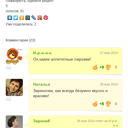
Пожалуйста, оцените рецепт
5
голосов: 31
Уже поделились: 2
Комментарии (23):
И-р-и-н-а
27 мая 2014
Ох.какие аппетитные пирожки!
+9
0
Наталья
28 мая 2014
Зариночка, как всегда безумно вкусно и
красиво!
+8
0
ЗаринаК
28 мая 2014 ответ на
И-р-и-
н-а