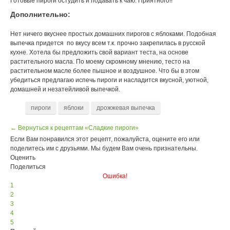
Готовые пироги остудить и подавать к чаю. Приятного!!
Дополнительно:
Нет ничего вкуснее простых домашних пирогов с яблоками. Подобная
выпечка придется по вкусу всем т.к. прочно закрепилась в русской
кухне. Хотела бы предложить свой вариант теста, на основе
растительного масла. По моему скромному мнению, тесто на
растительном масле более пышное и воздушное. Что бы в этом
убедиться предлагаю испечь пироги и насладится вкусной, уютной,
домашней и незатейливой выпечкой.
пироги
яблоки
дрожжевая выпечка
← Вернуться к рецептам «Сладкие пироги»
Если Вам понравился этот рецепт, пожалуйста, оцените его или
поделитесь им с друзьями. Мы будем Вам очень признательны.
Оценить
Поделиться
Ошибка!
1
2
3
4
5