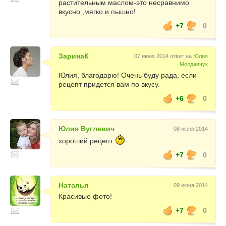
растительным маслом-это несравнимо
вкусно ,мягко и пышно!
+7
0
ЗаринаК
07 июня 2014 ответ на
Юлия
Молдавчук
Юлия, благодарю! Очень буду рада, если
рецепт придется вам по вкусу.
+6
0
Юлия Вуглевич
08 июня 2014
хороший рецепт
+7
0
Наталья
09 июня 2014
Красивые фото!
+7
0