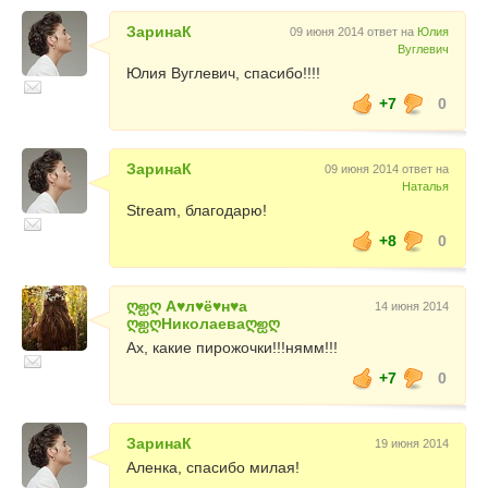
ЗаринаК
09 июня 2014 ответ на
Юлия
Вуглевич
Юлия Вуглевич, спасибо!!!!
+7
0
ЗаринаК
09 июня 2014 ответ на
Наталья
Stream, благодарю!
+8
0
ღஐღ A♥л♥ё♥н♥а
14 июня 2014
ღஐღНиколаеваღஐღ
Ах, какие пирожочки!!!нямм!!!
+7
0
ЗаринаК
19 июня 2014
Аленка, спасибо милая!