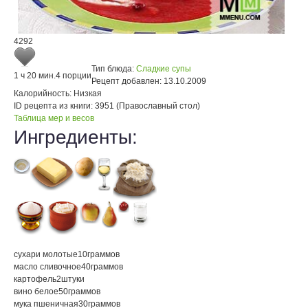
4292
Тип блюда:
Сладкие супы
1 ч 20 мин.
4 порции
Рецепт добавлен:
13.10.2009
Калорийность:
Низкая
ID рецепта из книги:
3951 (Православный стол)
Таблица мер и весов
Ингредиенты:
сухари молотые
10
граммов
масло сливочное
40
граммов
картофель
2
штуки
вино белое
50
граммов
мука пшеничная
30
граммов