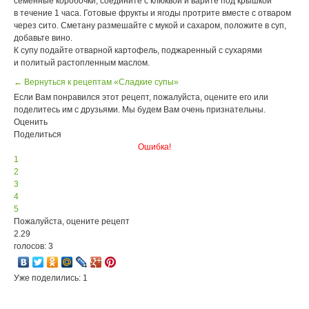
семенные коробочки, соедините с клюквой и варите под крышкой
в течение 1 часа. Готовые фрукты и ягоды протрите вместе с отваром
через сито. Сметану размешайте с мукой и сахаром, положите в суп,
добавьте вино.
К супу подайте отварной картофель, поджаренный с сухарями
и политый растопленным маслом.
← Вернуться к рецептам «Сладкие супы»
Если Вам понравился этот рецепт, пожалуйста, оцените его или
поделитесь им с друзьями. Мы будем Вам очень признательны.
Оценить
Поделиться
Ошибка!
1
2
3
4
5
Пожалуйста, оцените рецепт
2.29
голосов: 3
Уже поделились: 1