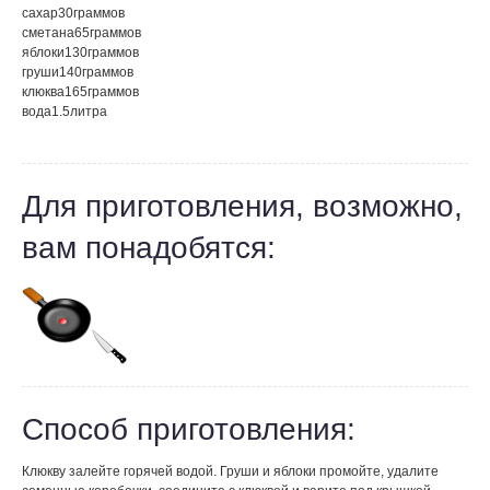
сахар
30
граммов
сметана
65
граммов
яблоки
130
граммов
груши
140
граммов
клюква
165
граммов
вода
1.5
литра
Для приготовления, возможно,
вам понадобятся:
Способ приготовления:
Клюкву залейте горячей водой. Груши и яблоки промойте, удалите