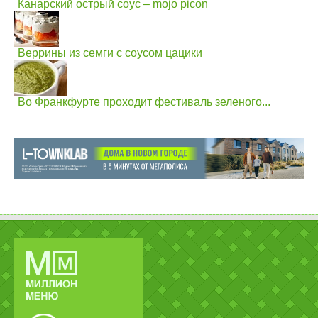
Канарский острый соус – mojo picon
Веррины из семги с соусом цацики
Во Франкфурте проходит фестиваль зеленого...