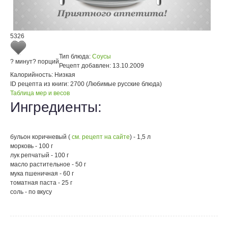
5326
Тип блюда:
Соусы
? минут
? порций
Рецепт добавлен:
13.10.2009
Калорийность:
Низкая
ID рецепта из книги:
2700 (Любимые русские блюда)
Таблица мер и весов
Ингредиенты:
бульон коричневый (
см. рецепт на сайте
) - 1,5 л
морковь - 100 г
лук репчатый - 100 г
масло растительное - 50 г
мука пшеничная - 60 г
томатная паста - 25 г
соль - по вкусу