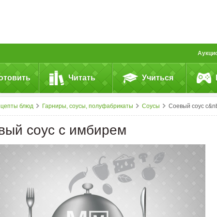
Аукци
отовить
Читать
Учиться
ецепты блюд
Гарниры, соусы, полуфабрикаты
Соусы
Соевый соус с&nbsp;имбире
вый соус с имбирем