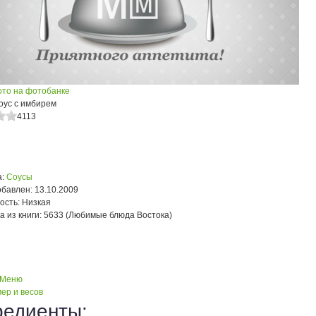
ото на фотобанке
оус с имбирем
4113
:
Соусы
обавлен:
13.10.2009
ость:
Низкая
а из книги:
5633 (Любимые блюда Востока)
 Меню
ер и весов
редиенты: