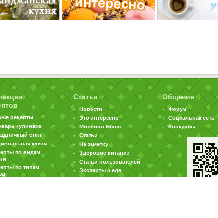
лекции
Статьи
Общение
ептов
Новости
Форум
вые рецепты
Это интересно
Социальная сеть
оварь кулинара
Миллион Меню
Конкурсы
аздничный стол
Статьи
циональная кухня
На заметку
цепты по видам
Здоровое питание
хни
Статьи пользователей
епты по типам
Эксперты о еде
юд
|
|
|
ратная связь
Карта сайта
Реклама на сайте
Вакансии