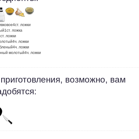
ивковое
4
ст. ложки
вый
1
ст. ложка
2
ст. ложки
олотый
4
ч. ложки
убленый
4
ч. ложки
рный молотый
4
ч. ложки
 приготовления, возможно, вам
адобятся: