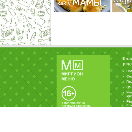
Кол
рец
Но
Сл
Пр
На
Ре
ку
Рец
© МИЛЛИОН МЕНЮ.
бл
ВСЕ ПРАВА ЗАЩИЩЕНЫ.
|
|
Контакты
Пользовательское соглашение
Об