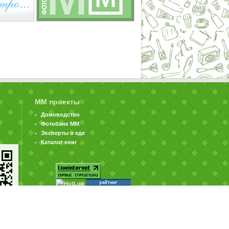
ММ проекты
Домоводство
Фотобанк ММ
Эксперты о еде
Каталог книг
© ООО «Издательство «Миллион Меню» 2002