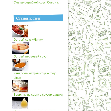
Сметано-грибной соус. Соус из...
Статьи по теме
Острый соус «Чили»
Острый перцовый соус
Канарский острый соус – mojo
picon
Веррины из семги с соусом цацики