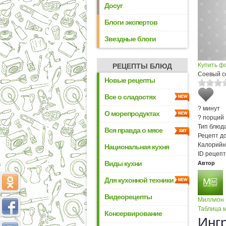
Досуг
Блоги экспертов
Звездные блоги
Купить ф
РЕЦЕПТЫ БЛЮД
Соевый с
Новые рецепты
Все о сладостях
? минут
О морепродуктах
? порций
Тип блюда
Вся правда о мясе
Рецепт д
Калорийн
Национальная кухня
ID рецепт
Виды кухни
Автор
Для кухонной техники
Видеорецепты
Миллион
Таблица м
Консервирование
Инг