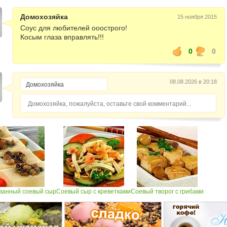
Домохозяйка
15 ноября 2015
Соус для любителей ооострого!
Косым глаза вправлять!!!
0
0
08.08.2026 в 20:18
Домохозяйка, пожалуйста, оставьте свой комментарий...
анный соевый сыр
Соевый сыр с креветками
Соевый творог с грибами