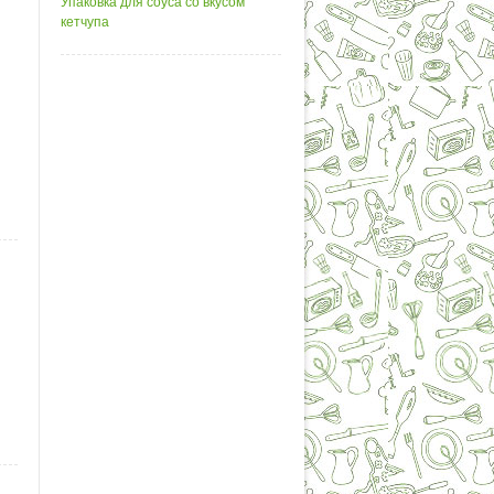
Упаковка для соуса со вкусом
кетчупа