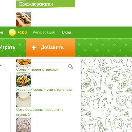
Похожие рецепты
Фаршированный соевый сыр
+100
он
Регистрация
Вход
Играть
Добавить
Соевый сыр с креветками
м
Соевый творог с грибами
Жареный соевый сыр с зеленым...
Соус бешамель невероятно
вкусный....