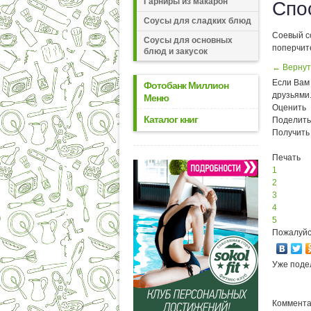
Гарниры из макарон
Спо
Соусы для сладких блюд
Соевый со
Соусы для основных
поперчит
блюд и закусок
← Вернут
Если Вам 
Фотобанк Миллион
друзьями
Меню
Оценить
Каталог книг
Поделить
Получить
Печать
1
2
3
4
5
Пожалуйс
Уже поде
Комментар