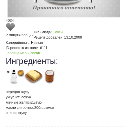
4034
Тип блюда:
Соусы
? минут
4 порции
Рецепт добавлен:
13.10.2009
Калорийность:
Низкая
ID рецепта из книги:
6111
Таблица мер и весов
Ингредиенты:
перец
по вкусу
уксус
1
ст. ложка
яичные желтки
2
штуки
масло сливочное
200
граммов
соль
по вкусу