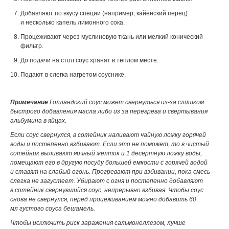
Добавляют по вкусу специи (например, кайенский перец)
и несколько капель лимонного сока.
Процеживают через муслиновую ткань или мелкий конический
фильтр.
До подачи на стол соус хранят в теплом месте.
Подают в слегка нагретом соуснике.
Примечание
Голландский соус может свернуться
из-за
слишком
быстрого добавления масла либо из за перегрева и свертывания
альбумина в яйцах.
Если соус свернулся, в сотейник наливают чайную ложку горячей
воды и постепенно взбивают. Если это не поможет, то в чистый
сотейник выливают яичный желток и 1 десертную ложку воды,
помещают его в другую посуду большей емкости с горячей водой
и ставят на слабый огонь. Прогревают при взбивании, пока смесь
слегка не загустеет. Убирают с огня и постепенно добавляют
в сотейник свернувшийся соус, непрерывно взбивая. Чтобы соус
снова не свернулся, перед процеживанием можно добавить 60
мл густого соуса бешамель.
Чтобы исключить риск заражения сальмонеллезом, лучше