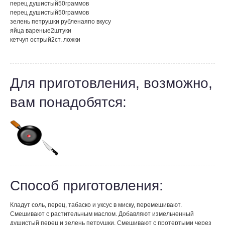
перец душистый
50
граммов
перец душистый
50
граммов
зелень петрушки рубленая
по вкусу
яйца вареные
2
штуки
кетчуп острый
2
ст. ложки
Для приготовления, возможно,
вам понадобятся:
Способ приготовления:
Кладут соль, перец, табаско и уксус в миску, перемешивают.
Смешивают с растительным маслом. Добавляют измельченный
душистый перец и зелень петрушки. Смешивают с протертыми через