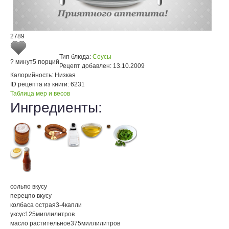
2789
Тип блюда:
Соусы
? минут
5 порций
Рецепт добавлен:
13.10.2009
Калорийность:
Низкая
ID рецепта из книги:
6231
Таблица мер и весов
Ингредиенты:
соль
по вкусу
перец
по вкусу
колбаса острая
3-4
капли
уксус
125
миллилитров
масло растительное
375
миллилитров