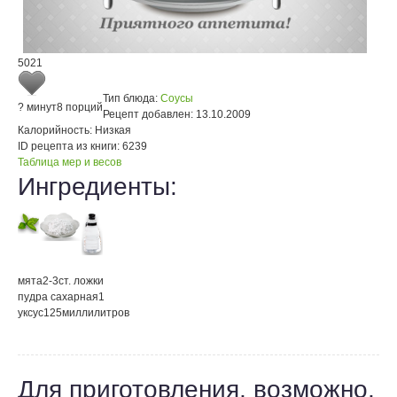
5021
Тип блюда:
Соусы
? минут
8 порций
Рецепт добавлен:
13.10.2009
Калорийность:
Низкая
ID рецепта из книги:
6239
Таблица мер и весов
Ингредиенты:
мята
2-3
ст. ложки
пудра сахарная
1
уксус
125
миллилитров
Для приготовления, возможно,