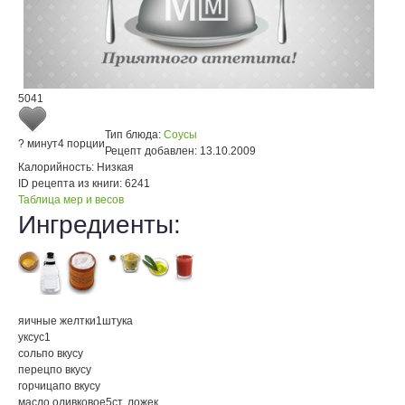
5041
Тип блюда:
Соусы
? минут
4 порции
Рецепт добавлен:
13.10.2009
Калорийность:
Низкая
ID рецепта из книги:
6241
Таблица мер и весов
Ингредиенты:
яичные желтки
1
штука
уксус
1
соль
по вкусу
перец
по вкусу
горчица
по вкусу
масло оливковое
5
ст. ложек