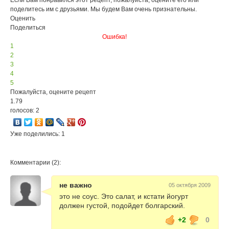
Если Вам понравился этот рецепт, пожалуйста, оцените его или
поделитесь им с друзьями. Мы будем Вам очень признательны.
Оценить
Поделиться
Ошибка!
1
2
3
4
5
Пожалуйста, оцените рецепт
1.79
голосов: 2
Уже поделились: 1
Комментарии (2):
не важно
05 октября 2009
это не соус. Это салат, и кстати йогурт
должен густой, подойдет болгарский.
+2
0