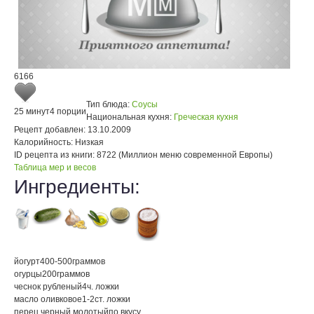
6166
Тип блюда:
Соусы
25 минут
4 порции
Национальная кухня:
Греческая кухня
Рецепт добавлен:
13.10.2009
Калорийность:
Низкая
ID рецепта из книги:
8722 (Миллион меню современной Европы)
Таблица мер и весов
Ингредиенты:
йогурт
400-500
граммов
огурцы
200
граммов
чеснок рубленый
4
ч. ложки
масло оливковое
1-2
ст. ложки
перец черный молотый
по вкусу