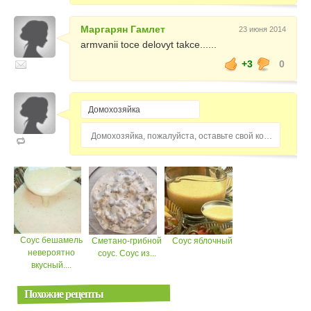
Маргарян Гамлет
23 июня 2014
armvanii toce delovyt takce......
+3
0
Домохозяйка, пожалуйста, оставьте свой комментарий...
Соус бешамель
Сметано-грибной
Соус яблочный
невероятно
соус. Соус из...
вкусный....
Похожие рецепты