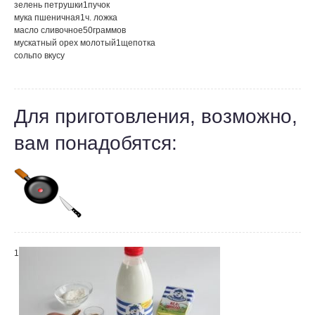
зелень петрушки
1
пучок
мука пшеничная
1
ч. ложка
масло сливочное
50
граммов
мускатный орех молотый
1
щепотка
соль
по вкусу
Для приготовления, возможно,
вам понадобятся:
1