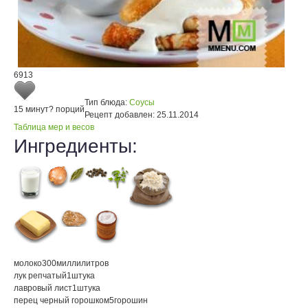
6913
Тип блюда:
Соусы
15 минут
? порций
Рецепт добавлен:
25.11.2014
Таблица мер и весов
Ингредиенты:
молоко
300
миллилитров
лук репчатый
1
штука
лавровый лист
1
штука
перец черный горошком
5
горошин