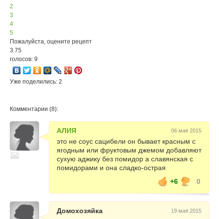
2
3
4
5
Пожалуйста, оцените рецепт
3.75
голосов: 9
Уже поделились: 2
Комментарии (8):
АЛИЯ
06 мая 2015
это не соус сацибели он бывает красным с
ягодным или фруктовым джемом добавляют
сухую аджику без помидор а славянская с
помидорами и она сладко-острая
+6
0
Домохозяйка
19 мая 2015