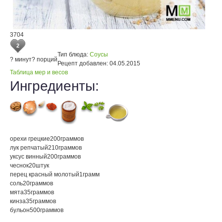
3704
2
Тип блюда:
Соусы
? минут
? порций
Рецепт добавлен:
04.05.2015
Таблица мер и весов
Ингредиенты:
орехи грецкие
200
граммов
лук репчатый
210
граммов
уксус винный
200
граммов
чеснок
20
штук
перец красный молотый
1
грамм
соль
20
граммов
мята
35
граммов
кинза
35
граммов
бульон
500
граммов