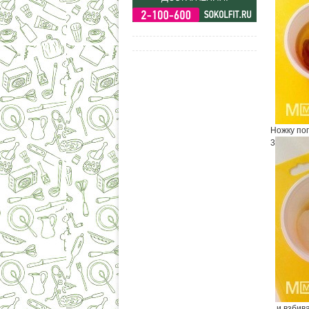
Ножку пог
3
...и взби