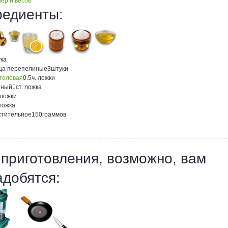
ер и весов
редиенты:
ка
ца перепелиные
3
штуки
столовая
0.5
ч. ложки
нный
1
ст. ложка
 ложки
 ложка
стительное
150
граммов
 приготовления, возможно, вам
адобятся: