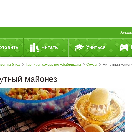
Аукци
отовить
Читать
Учиться
ецепты блюд
Гарниры, соусы, полуфабрикаты
Соусы
Минутный майон
утный майонез