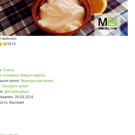
 майонез
5674
:
Соусы
,
я основных блюд и закусок
ьная кухня:
Французская кухня
:
Экспресс-кухня
я:
Для блендера
обавлен:
20.03.2016
ость:
Высокая