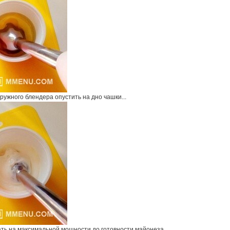
ружного блендера опустить на дно чашки...
вать на максимальной мощности до готовности майонеза.