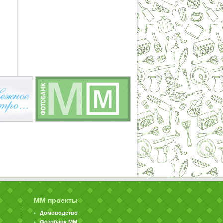
ММ проекты
Домоводство
Фотобанк ММ