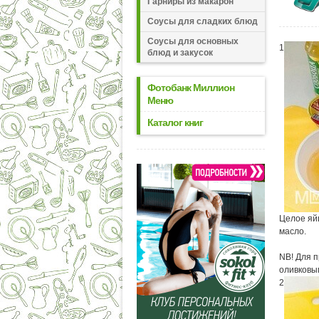
Гарниры из макарон
Соусы для сладких блюд
Соусы для основных
1
блюд и закусок
Фотобанк Миллион
Меню
Каталог книг
Целое яйц
масло.
NB! Для 
оливковым
2