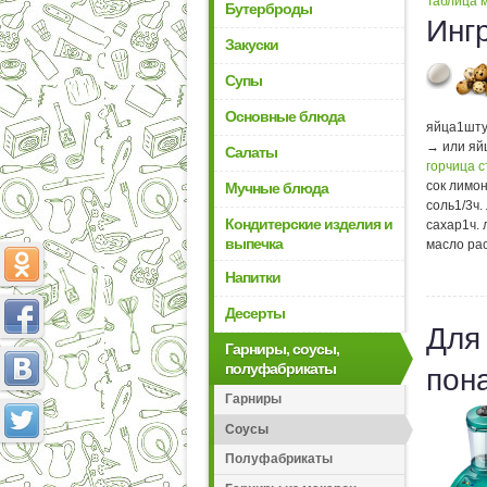
Таблица м
Бутерброды
Инг
Закуски
Супы
Основные блюда
яйца
1
шту
→ или яй
Салаты
горчица 
сок лимо
Мучные блюда
соль
1/3
ч.
Кондитерские изделия и
сахар
1
ч.
выпечка
масло ра
Напитки
Десерты
Для
Гарниры, соусы,
полуфабрикаты
пон
Гарниры
Соусы
Полуфабрикаты