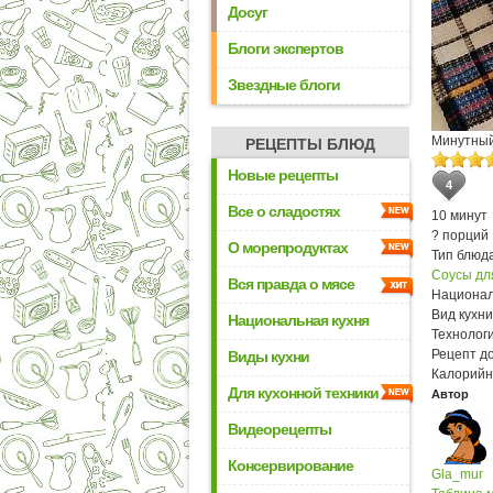
Досуг
Блоги экспертов
Звездные блоги
Минутный
РЕЦЕПТЫ БЛЮД
Новые рецепты
4
Все о сладостях
10 минут
? порций
О морепродуктах
Тип блюда
Соусы дл
Вся правда о мясе
Национал
Вид кухни
Национальная кухня
Технологи
Рецепт д
Виды кухни
Калорийн
Для кухонной техники
Автор
Видеорецепты
Консервирование
Gla_mur