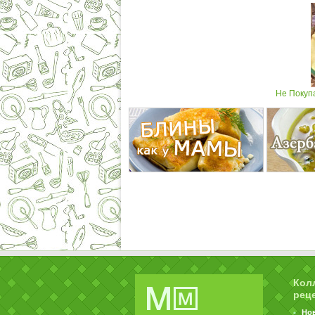
Не Покуп
Кол
рец
Но