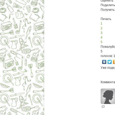
Оценить
Поделить
Получить
Печать
1
2
3
4
5
Пожалуйс
5
голосов: 
Уже поде
Коммента