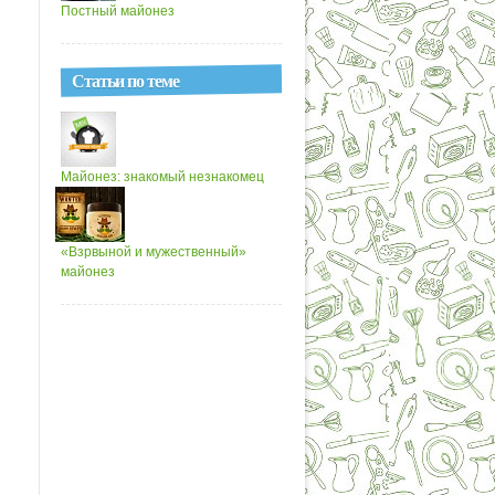
Постный майонез
Статьи по теме
Майонез: знакомый незнакомец
«Взрвыной и мужественный»
майонез