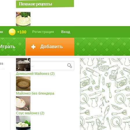
Похожие рецепты
Не Покупайте Магазинный
+100
он
Регистрация
Вход
Майонез!...
Играть
Добавить
Зеленый майонез
ез
Домашний Майонез (2)
Майонез без блендера
Соус майонез (2)