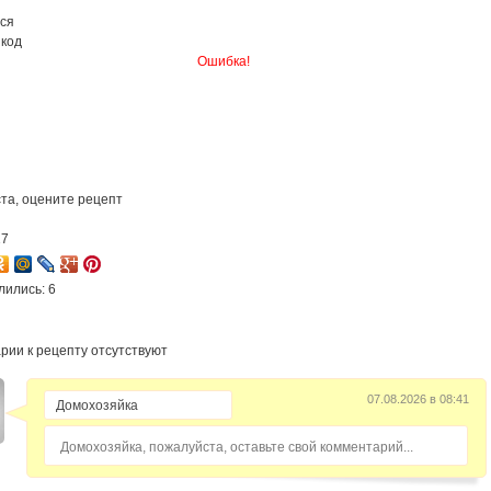
ся
 код
Ошибка!
та, оцените рецепт
17
лились: 6
рии к рецепту отсутствуют
07.08.2026 в 08:41
Домохозяйка, пожалуйста, оставьте свой комментарий...