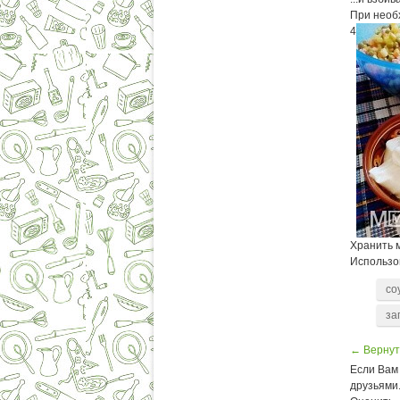
При необх
4
Хранить м
Использов
со
за
← Вернут
Если Вам 
друзьями