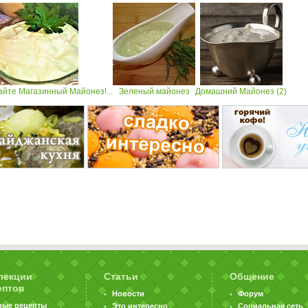
айте Магазинный Майонез!...
Зеленый майонез
Домашний Майонез (2)
лекции
Статьи
Общение
ептов
Новости
Форум
вые рецепты
Это интересно
Социальная сеть