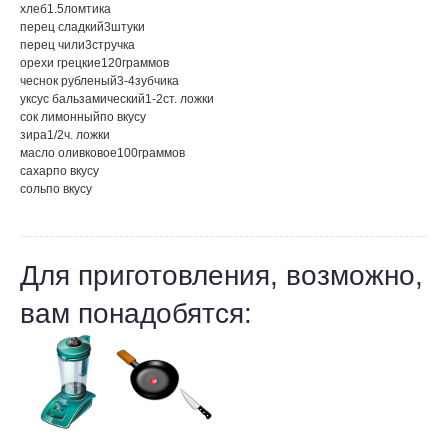
хлеб
1.5
ломтика
перец сладкий
3
штуки
перец чили
3
стручка
орехи грецкие
120
граммов
чеснок рубленый
3-4
зубчика
уксус бальзамический
1-2
ст. ложки
сок лимонный
по вкусу
зира
1/2
ч. ложки
масло оливковое
100
граммов
сахар
по вкусу
соль
по вкусу
Для приготовления, возможно,
вам понадобятся: