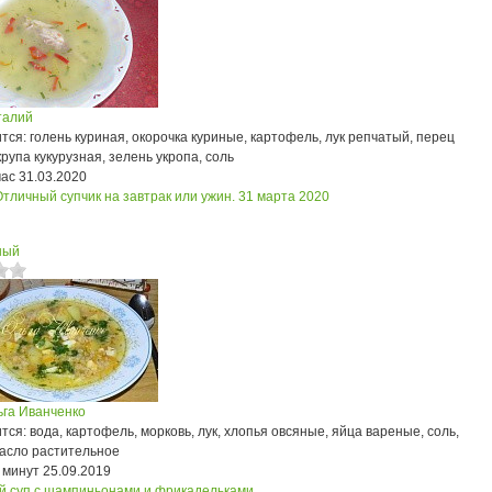
талий
ся: голень куриная, окорочка куриные, картофель, лук репчатый, перец
крупа кукурузная, зелень укропа, соль
час
31.03.2020
Отличный супчик на завтрак или ужин.
31 марта 2020
ный
ьга Иванченко
ся: вода, картофель, морковь, лук, хлопья овсяные, яйца вареные, соль,
масло растительное
 минут
25.09.2019
й суп с шампиньонами и фрикадельками