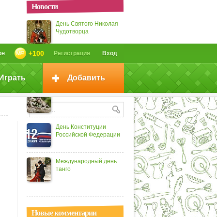
Новости
День Святого Николая
Чудотворца
+100
он
Регистрация
Вход
Международный день
чая
Играть
Добавить
День обезьян
День Конституции
Российской Федерации
Международный день
танго
Новые комментарии