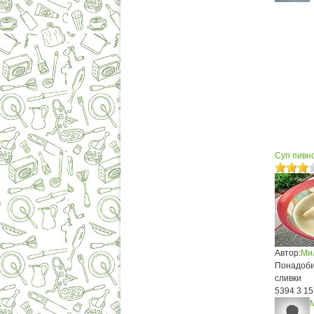
Суп пивн
Автор:
Ми
Понадобит
сливки
5394
3
15
М