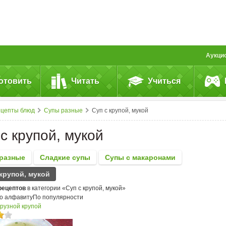
Аукци
отовить
Читать
Учиться
ецепты блюд
Супы разные
Суп с крупой, мукой
с крупой, мукой
разные
Сладкие супы
Супы с макаронами
 крупой, мукой
рецептов
в категории «Суп с крупой, мукой»
о алфавиту
По популярности
урузной крупой