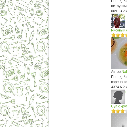
Понадобит
петрушки,
6691
3
? 
Л
Рисовый 
Автор:
Na
Понадобит
варено-ко
4374
6
? 
В
Суп с кру