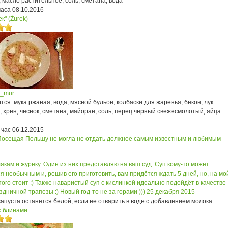
, масло растительное, соль, сметана, вода
часа
08.10.2016
к" (Żurek)
a_mur
ся: мука ржаная, вода, мясной бульон, колбаски для жаренья, бекон, лук
 хрен, чеснок, сметана, майоран, соль, перец черный свежесмолотый, яйца
 час
06.12.2015
Посещая Польшу не могла не отдать должное самым известным и любимым
якам и журеку. Один из них представляю на ваш суд. Суп кому-то может
я необычным и, решив его приготовить, вам придётся ждать 5 дней, но, на мо
 того стоит :) Также наваристый суп с кислинкой идеально подойдёт в качестве
дничной трапезы :) Новый год-то не за горами )))
25 декабря 2015
апуста останется белой, если ее отварить в воде с добавлением молока.
с блинами