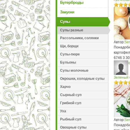
Бутерброды
Закуски
Супы
Супы разные
Рассольники, солянки
Автор:
Ser
Щи, борщи
Понадоби
картофель
Супы-пюре
6746
3
30
Бульоны
Супы молочные
Зеленый б
Окрошки, холодные супы
Харчо
Сырный суп
Грибной суп
Уха
Рыбный суп
Автор:
Ser
Понадобит
Овощные супы