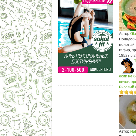
Автор:
Gl
Понадобит
молотый,
кефир, пр
18523
5
2
Т
если не б
ничего кр
Рисовый с
Автор:
Na