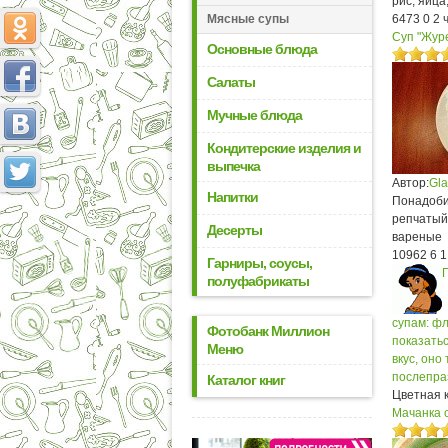
рис, яйца
Мясные супы
6473
0
2 
Суп "Журе
Основные блюда
Салаты
Мучные блюда
Кондитерские изделия и
выпечка
Автор:
Gl
Напитки
Понадобит
репчатый,
Десерты
вареные
10962
6
1
Гарниры, соусы,
полуфабрикаты
супам: фл
Фотобанк Миллион
показатьс
Меню
вкус, оно
послепраз
Каталог книг
Цветная к
Мачанка 