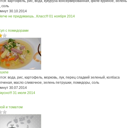
ся: картофель, рис, вода, кукуруза консервированная, филе куриное, зелень
 соль
минут
30.10.2014
егче не придумаешь...Класс!!!
01 ноября 2014
суп с помидорами
kuxne
ся: вода, рис, картофель, морковь, лук, перец сладкий зеленый, колбаса
пченая, масло сливочное, зелень петрушки, помидоры, соль
минут
30.07.2014
кусно!!!
31 июля 2014
пой и томатом