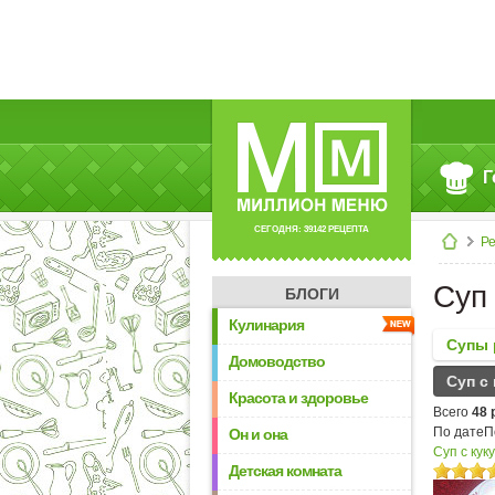
Г
СЕГОДНЯ: 39142 РЕЦЕПТА
Р
Суп 
БЛОГИ
Кулинария
Супы 
Домоводство
Суп с
Красота и здоровье
Всего
48 
По дате
П
Он и она
Суп с кук
Детская комната