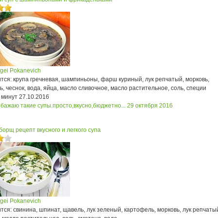
gei Pokanevich
тся: крупа гречневая, шампиньоны, фарш куриный, лук репчатый, морковь,
, чеснок, вода, яйца, масло сливочное, масло растительное, соль, специи
 минут
27.10.2016
обажаю такие супы.просто,вкусно,бюджетно...
29 октября 2016
орщ рецепт вкусного и легкого супа
gei Pokanevich
ся: свинина, шпинат, щавель, лук зеленый, картофель, морковь, лук репчаты