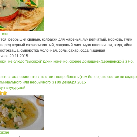
a_mur
ся: ребрышки свиные, колбаски для жаренья, лук репчатый, морковь, тмин
 перец черный свежесмолотый, лавровый лист, мука пшеничная, вода, яйца,
остокваша, сыворотка молочная, соль, сахар, сода пищевая
 часа
29.11.2015
ори, не блюдо "высокой" кухни конечно, скорее домашней/деревенской :) Но,
оитесь экспериментов, то стоит попробовать (тем более, что состав не содер
иминального или необычного ;) )
09 декабря 2015
уп с кукурузой
kuxne