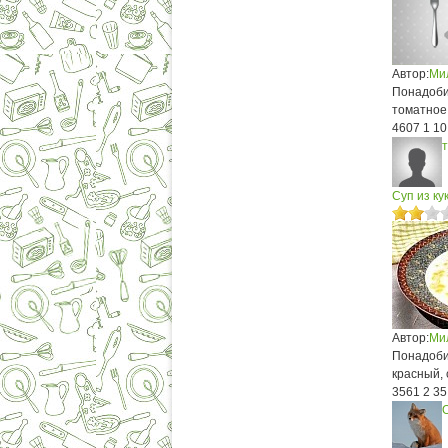
Автор:
Ми
Понадобит
томатное
4607
1
10
Суп из ку
Автор:
Ми
Понадобит
красный, 
3561
2
35
О