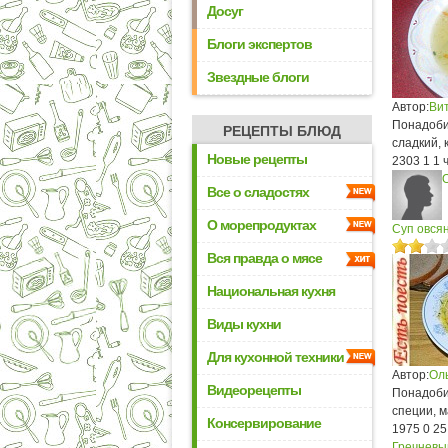
Досуг
Блоги экспертов
Звездные блоги
Автор:
Ви
Понадобит
РЕЦЕПТЫ БЛЮД
сладкий, 
Новые рецепты
2303
1
1 
Все о сладостях
О морепродуктах
Суп овся
Вся правда о мясе
Национальная кухня
Виды кухни
Для кухонной техники
Автор:
Ол
Видеорецепты
Понадобит
специи, 
Консервирование
1975
0
25
Гречневы