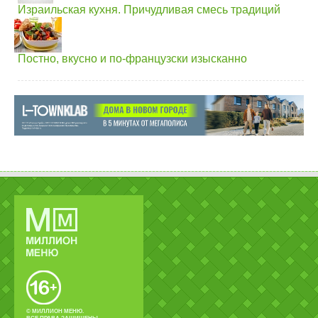
Израильская кухня. Причудливая смесь традиций
Постно, вкусно и по-французски изысканно
© МИЛЛИОН МЕНЮ.