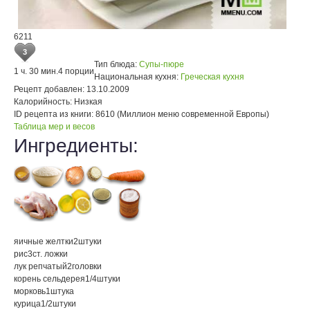
6211
3
Тип блюда:
Супы-пюре
1 ч. 30 мин.
4 порции
Национальная кухня:
Греческая кухня
Рецепт добавлен:
13.10.2009
Калорийность:
Низкая
ID рецепта из книги:
8610 (Миллион меню современной Европы)
Таблица мер и весов
Ингредиенты:
яичные желтки
2
штуки
рис
3
ст. ложки
лук репчатый
2
головки
корень сельдерея
1/4
штуки
морковь
1
штука
курица
1/2
штуки