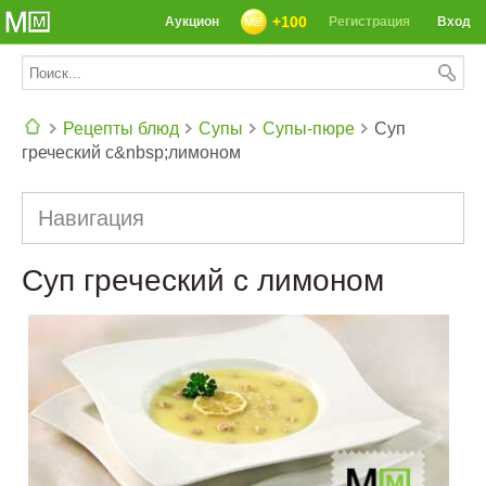
+100
Аукцион
Регистрация
Вход
Рецепты блюд
Супы
Супы-пюре
Суп
греческий с&nbsp;лимоном
СЕГОДНЯ: 39142 РЕЦЕПТА
Навигация
Суп греческий с лимоном