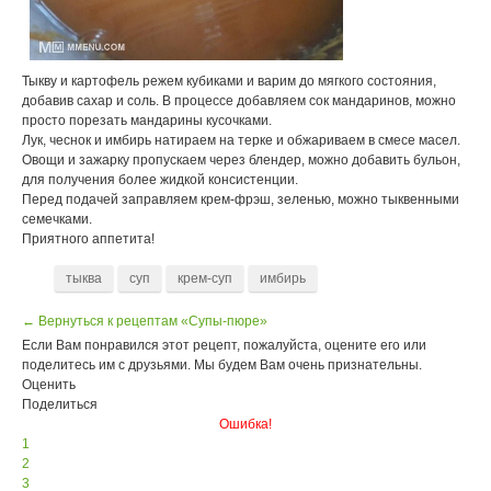
Тыкву и картофель режем кубиками и варим до мягкого состояния,
добавив сахар и соль. В процессе добавляем сок мандаринов, можно
просто порезать мандарины кусочками.
Лук, чеснок и имбирь натираем на терке и обжариваем в смесе масел.
Овощи и зажарку пропускаем через блендер, можно добавить бульон,
для получения более жидкой консистенции.
Перед подачей заправляем крем-фрэш, зеленью, можно тыквенными
семечками.
Приятного аппетита!
тыква
суп
крем-суп
имбирь
← Вернуться к рецептам «Супы-пюре»
Если Вам понравился этот рецепт, пожалуйста, оцените его или
поделитесь им с друзьями. Мы будем Вам очень признательны.
Оценить
Поделиться
Ошибка!
1
2
3