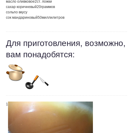
масло оливковое
2
ст. ложки
сахар коричневый
20
граммов
соль
по вкусу
сок мандариновый
50
миллилитров
Для приготовления, возможно,
вам понадобятся:
1