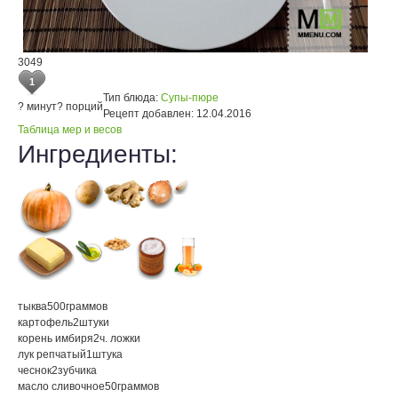
3049
1
Тип блюда:
Супы-пюре
? минут
? порций
Рецепт добавлен:
12.04.2016
Таблица мер и весов
Ингредиенты:
тыква
500
граммов
картофель
2
штуки
корень имбиря
2
ч. ложки
лук репчатый
1
штука
чеснок
2
зубчика
масло сливочное
50
граммов