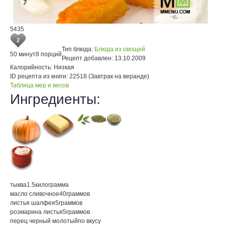
5435
2
Тип блюда:
Блюда из овощей
50 минут
8 порций
Рецепт добавлен:
13.10.2009
Калорийность:
Низкая
ID рецепта из книги:
22518 (Завтрак на веранде)
Таблица мер и весов
Ингредиенты:
тыква
1.5
килограмма
масло сливочное
40
граммов
листья шалфея
5
граммов
розмарина листья
5
граммов
перец черный молотый
по вкусу