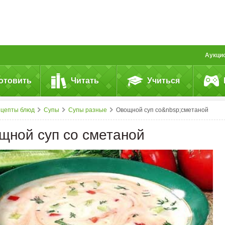
Аукци
отовить
Читать
Учиться
ецепты блюд
Супы
Супы разные
Овощной суп со&nbsp;сметаной
щной суп со сметаной