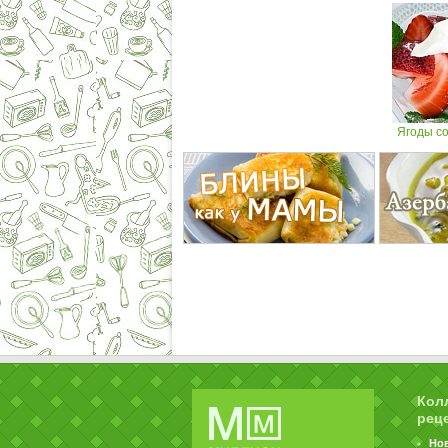
Ягоды с
Кол
рец
Но