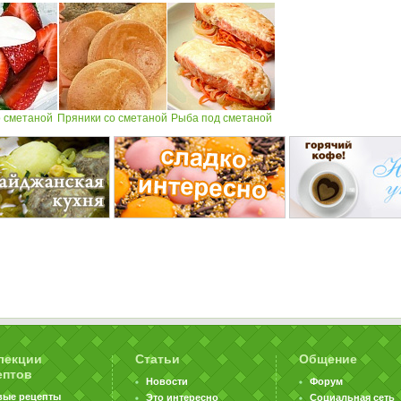
о сметаной
Пряники со сметаной
Рыба под сметаной
лекции
Статьи
Общение
ептов
Новости
Форум
вые рецепты
Это интересно
Социальная сеть