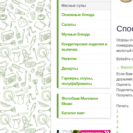
Мясные супы
Основные блюда
Салаты
Спо
Мучные блюда
Огурцы о
Кондитерские изделия и
помидоры,
выпечка
молотый 
Напитки
Взбейте 
← Вернут
Десерты
Если Вам 
Гарниры, соусы,
друзьями
полуфабрикаты
Оценить
Поделить
Получить
Фотобанк Миллион
Меню
Печать
1
Каталог книг
2
3
4
5