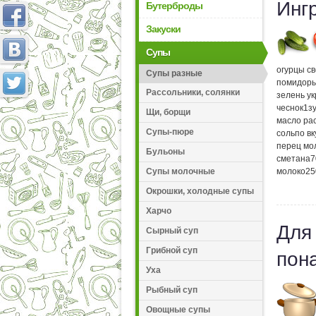
Инг
Бутерброды
Закуски
Супы
огурцы с
Супы разные
помидор
Рассольники, солянки
зелень у
чеснок
1
з
Щи, борщи
масло ра
Супы-пюре
соль
по вк
перец мо
Бульоны
сметана
7
Супы молочные
молоко
25
Окрошки, холодные супы
Харчо
Для
Сырный суп
Грибной суп
пон
Уха
Рыбный суп
Овощные супы