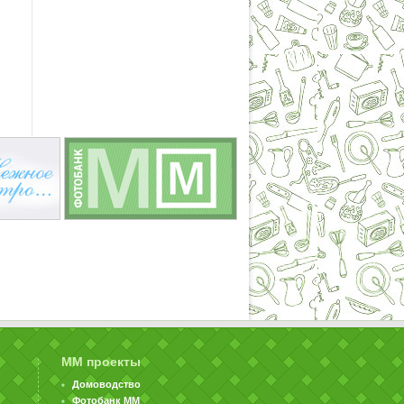
ММ проекты
Домоводство
Фотобанк ММ