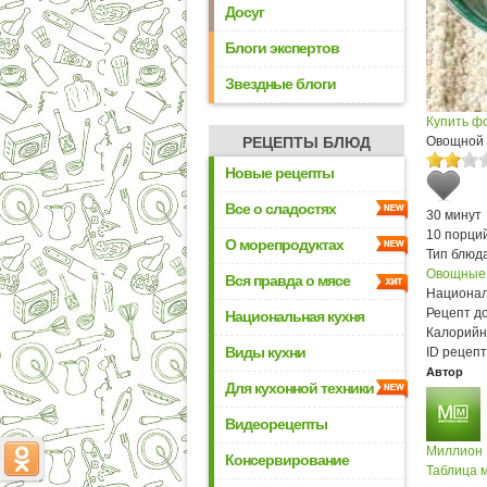
Досуг
Блоги экспертов
Звездные блоги
Купить ф
РЕЦЕПТЫ БЛЮД
Овощной 
Новые рецепты
Все о сладостях
30 минут
10 порци
О морепродуктах
Тип блюда
Овощные
Вся правда о мясе
Национал
Рецепт д
Национальная кухня
Калорийн
Виды кухни
ID рецепт
Автор
Для кухонной техники
Видеорецепты
Миллион
Консервирование
Таблица м