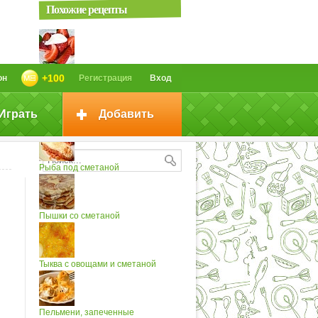
Похожие рецепты
Ягоды со сметаной
+100
он
Регистрация
Вход
Играть
Добавить
Пряники со сметаной
Рыба под сметаной
Пышки со сметаной
Тыква с овощами и сметаной
Пельмени, запеченные