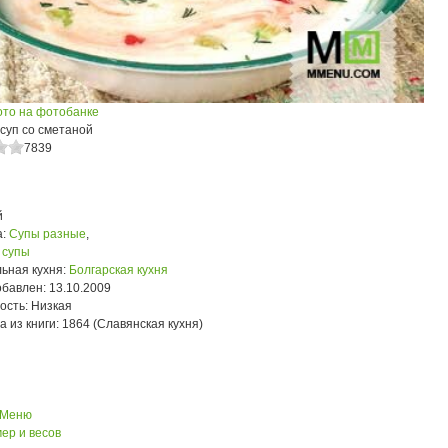
ото на фотобанке
суп со сметаной
7839
й
:
Супы разные
,
 супы
ьная кухня:
Болгарская кухня
обавлен:
13.10.2009
ость:
Низкая
а из книги:
1864 (Славянская кухня)
 Меню
ер и весов