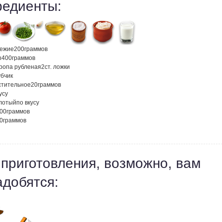
редиенты:
вежие
200
граммов
ы
400
граммов
кропа рубленая
2
ст. ложки
убчик
стительное
20
граммов
усу
лотый
по вкусу
00
граммов
0
граммов
 приготовления, возможно, вам
адобятся: