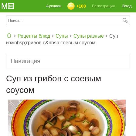
+100
Аукцион
Регистрация
Вход
Рецепты блюд
Супы
Супы разные
Суп
из&nbsp;грибов с&nbsp;соевым соусом
СЕГОДНЯ: 39142 РЕЦЕПТА
Навигация
Суп из грибов с соевым
соусом