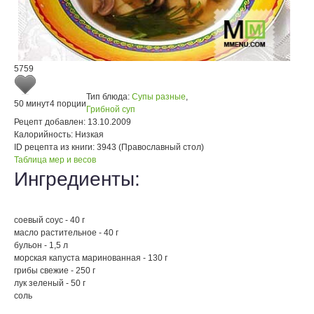
5759
Тип блюда:
Супы разные
,
50 минут
4 порции
Грибной суп
Рецепт добавлен:
13.10.2009
Калорийность:
Низкая
ID рецепта из книги:
3943 (Православный стол)
Таблица мер и весов
Ингредиенты:
соевый соус - 40 г
масло растительное - 40 г
бульон - 1,5 л
морская капуста маринованная - 130 г
грибы свежие - 250 г
лук зеленый - 50 г
соль