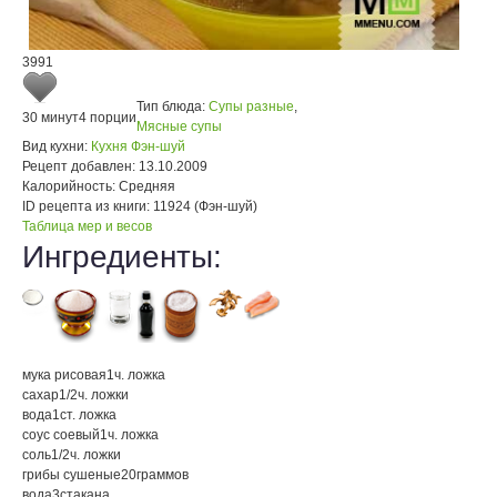
3991
Тип блюда:
Супы разные
,
30 минут
4 порции
Мясные супы
Вид кухни:
Кухня Фэн-шуй
Рецепт добавлен:
13.10.2009
Калорийность:
Средняя
ID рецепта из книги:
11924 (Фэн-шуй)
Таблица мер и весов
Ингредиенты:
мука рисовая
1
ч. ложка
сахар
1/2
ч. ложки
вода
1
ст. ложка
соус соевый
1
ч. ложка
соль
1/2
ч. ложки
грибы сушеные
20
граммов
вода
3
стакана