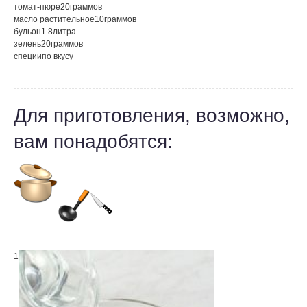
томат-пюре
20
граммов
масло растительное
10
граммов
бульон
1.8
литра
зелень
20
граммов
специи
по вкусу
Для приготовления, возможно,
вам понадобятся:
1