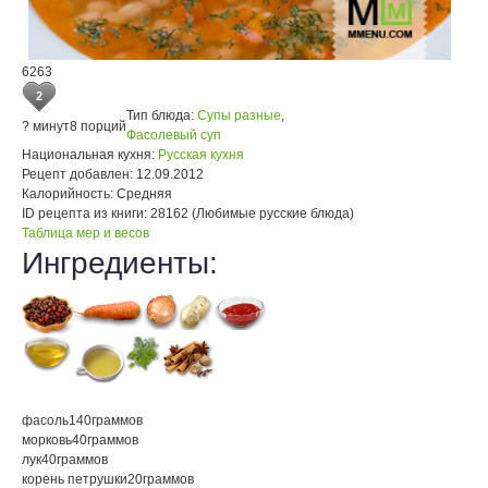
6263
2
Тип блюда:
Супы разные
,
? минут
8 порций
Фасолевый суп
Национальная кухня:
Русская кухня
Рецепт добавлен:
12.09.2012
Калорийность:
Средняя
ID рецепта из книги:
28162 (Любимые русские блюда)
Таблица мер и весов
Ингредиенты:
фасоль
140
граммов
морковь
40
граммов
лук
40
граммов
корень петрушки
20
граммов