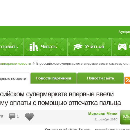
Аукци
отовить
Читать
Учиться
улинарные новости
В российском супермаркете впервые ввели систему оплаты с помощью отпечатка пальца
Новости партнеров
Новости сайта
арные новости
ссийском супермаркете впервые ввели
ему оплаты с помощью отпечатка пальца
Миллион Меню
78
1
11 октября 2016
Компания «Азбука Вкуса» – российская частна