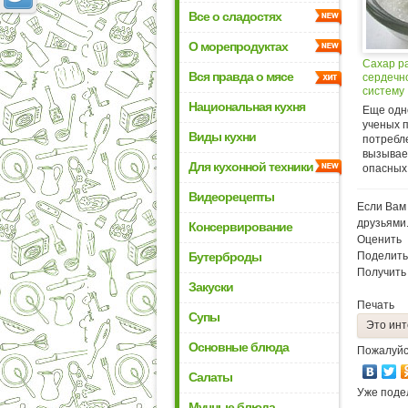
Все о сладостях
О морепродуктах
Сахар р
Вся правда о мясе
сердечн
систему
Национальная кухня
Еще одн
ученых 
Виды кухни
потребл
вызывае
Для кухонной техники
опасных.
Видеорецепты
Если Вам 
друзьями
Консервирование
Оценить
Бутерброды
Поделить
Получить
Закуски
Печать
Супы
Это инт
Основные блюда
Пожалуйс
Салаты
Уже поде
Мучные блюда