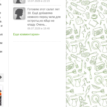
13.07.2026 в 22:23
а
Готовлю этот салат лет
е
30. Ещё добавляю
а
немного перец чили,для
остроты,но яйцо не
е.
кладу. Очень...
 и
06.07.2026 в 18:48
ых
Еще комментарии»
им
ии