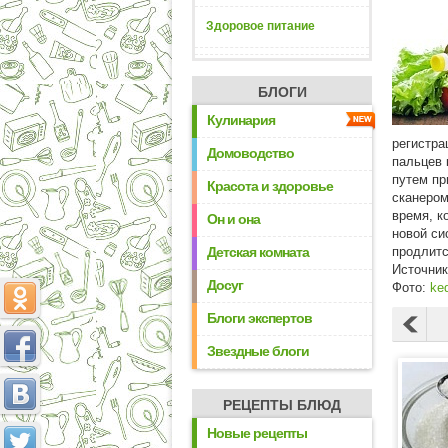
Здоровое питание
БЛОГИ
Кулинария
регистра
Домоводство
пальцев 
путем пр
Красота и здоровье
сканером
время, к
Он и она
новой си
Детская комната
продлитс
Источни
Досуг
Фото:
ke
Блоги экспертов
Звездные блоги
РЕЦЕПТЫ БЛЮД
Новые рецепты