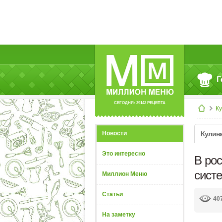
Г
СЕГОДНЯ: 39142 РЕЦЕПТА
К
Новости
Кулин
Это интересно
В ро
сист
Миллион Меню
Статьи
40
На заметку