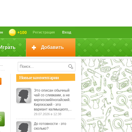
+100
он
Регистрация
Вход
Играть
Добавить
Новые комментарии
Это описан обычный
чай со сливками, а не
киргизский/ногайский.
Киргизский - это
вариант калмыцкого,...
29.07.2026 в 12:38
До готовности - это
сколько?
я