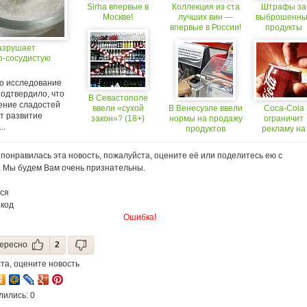
Sirha впервые в
Коллекция из ста
Штрафы за
Москве!
лучших вин —
выброшенны
впервые в России!
продукты
ввели в Сиэт
азрушает
о-сосудистую
о исследование
подтвердило, что
В Севастополе
ение сладостей
ввели «сухой
В Венесуэле ввели
Coca-Cola
т развитие
закон»? (18+)
нормы на продажу
ограничит
..
продуктов
рекламу на
российском 
понравилась эта новость, пожалуйста, оцените её или поделитесь ею с
. Мы будем Вам очень признательны.
ся
 код
Ошибка!
ересно
2
та, оцените новость
лились: 0