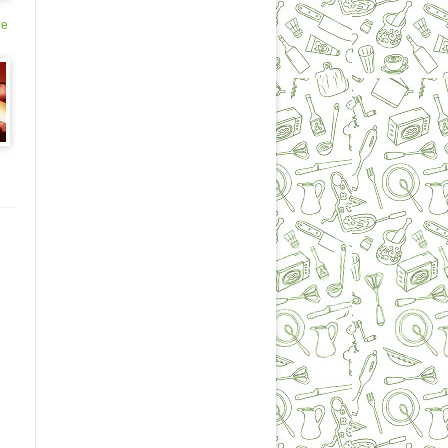
е
ле
ТВ