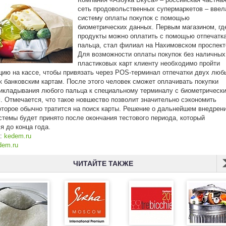
сеть продовольственных супермаркетов – ввел
систему оплаты покупок с помощью
биометрических данных. Первым магазином, гд
продукты можно оплатить с помощью отпечатк
пальца, стал филиал на Нахимовском проспект
Для возможности оплаты покупок без наличных
пластиковых карт клиенту необходимо пройти
цию на кассе, чтобы привязать через POS-терминал отпечатки двух люб
к банковским картам. После этого человек сможет оплачивать покупки
икладывания любого пальца к специальному терминалу с биометрическ
. Отмечается, что такое новшество позволит значительно сэкономить
оторое обычно тратится на поиск карты. Решение о дальнейшем внедрен
стемы будет принято после окончания тестового периода, который
я до конца года.
к:
kedem.ru
dem.ru
ЧИТАЙТЕ ТАКЖЕ