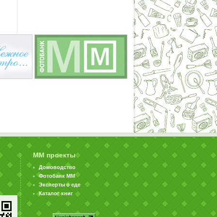
ММ проекты
Домоводство
Фотобанк ММ
Эксперты о еде
Каталог книг