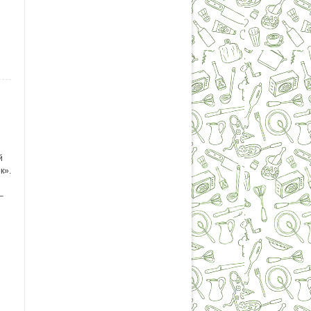
й
к».
–