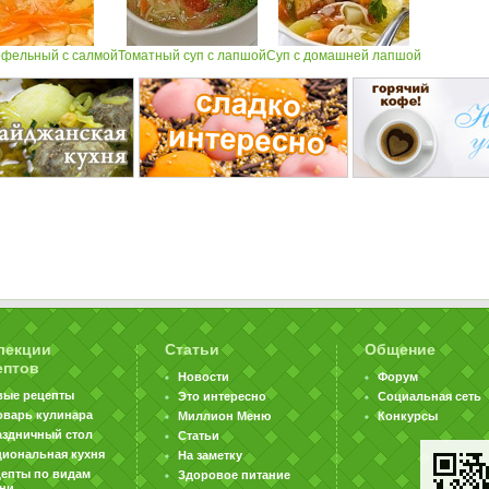
офельный с салмой
Томатный суп с лапшой
Суп с домашней лапшой
лекции
Статьи
Общение
ептов
Новости
Форум
вые рецепты
Это интересно
Социальная сеть
оварь кулинара
Миллион Меню
Конкурсы
аздничный стол
Статьи
циональная кухня
На заметку
цепты по видам
Здоровое питание
хни