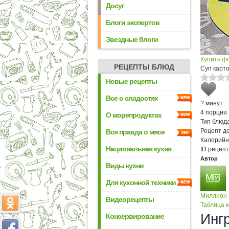
Досуг
Блоги экспертов
Звездные блоги
Купить ф
РЕЦЕПТЫ БЛЮД
Суп карт
Новые рецепты
Все о сладостях
? минут
4 порции
О морепродуктах
Тип блюда
Рецепт д
Вся правда о мясе
Калорийн
Национальная кухня
ID рецепт
Автор
Виды кухни
Для кухонной техники
Миллион
Видеорецепты
Таблица м
Инг
Консервирование