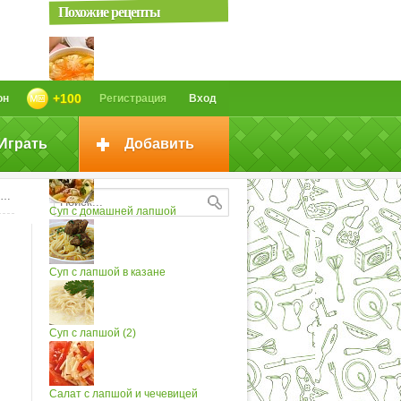
Похожие рецепты
Суп картофельный с салмой
+100
он
Регистрация
Вход
Играть
Добавить
Томатный суп с лапшой
Суп с домашней лапшой
Суп с лапшой в казане
Суп с лапшой (2)
Салат с лапшой и чечевицей