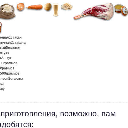
невая
1
стакан
ничная
2
стакана
атый
5
головок
штука
ь
6
штук
00
граммов
0
граммов
500
граммов
ульон
2
стакана
ки
усу
 приготовления, возможно, вам
адобятся: