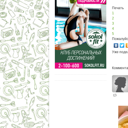
Печать
1
2
3
4
5
Пожалуйс
Уже поде
Коммента