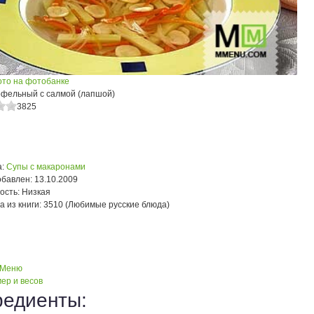
ото на фотобанке
офельный с салмой (лапшой)
3825
:
Супы с макаронами
обавлен:
13.10.2009
ость:
Низкая
а из книги:
3510 (Любимые русские блюда)
 Меню
ер и весов
редиенты: