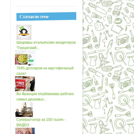
Статьи по теме
Шедевры итальянских кондитеров:
“Герцогский...
7695 долларов на картофельный
салат
Во Франции опубликован рейтинг
самых дешевых...
Суперштопор за 100 тысяч -
ВИДЕО