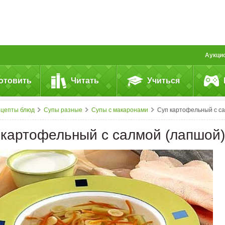
Аукци
отовить
Читать
Учиться
ецепты блюд
Супы разные
Супы с макаронами
Суп картофельный с салмой (лапшой)
 картофельный с салмой (лапшой)