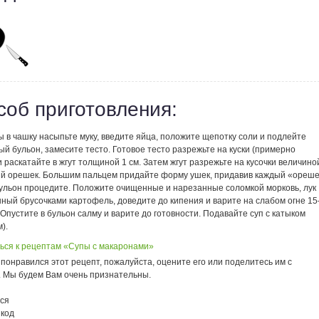
соб приготовления:
 в чашку насыпьте муку, введите яйца, положите щепотку соли и подлейте
й бульон, замесите тесто. Готовое тесто разрежьте на куски (примерно
 и раскатайте в жгут толщиной 1 см. Затем жгут разрежьте на кусочки величино
ый орешек. Большим пальцем придайте форму ушек, придавив каждый «ореше
ульон процедите. Положите очищенные и нарезанные соломкой морковь, лук
ный брусочками картофель, доведите до кипения и варите на слабом огне 15
 Опустите в бульон салму и варите до готовности. Подавайте суп с катыком
).
ься к рецептам «Супы с макаронами»
понравился этот рецепт, пожалуйста, оцените его или поделитесь им с
. Мы будем Вам очень признательны.
ся
 код