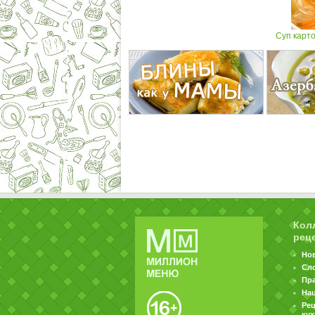
Суп карт
Кол
рец
Но
Сл
Пр
На
Ре
ку