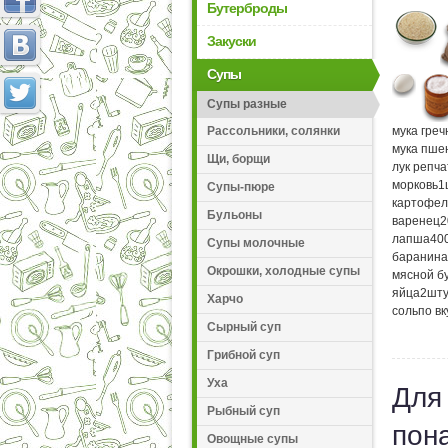
Бутерброды
Закуски
Супы
Супы разные
мука греч
Рассольники, солянки
мука пше
Щи, борщи
лук репч
морковь
1
Супы-пюре
картофел
Бульоны
варенец
2
лапша
40
Супы молочные
баранина
Окрошки, холодные супы
мясной б
яйца
2
шту
Харчо
соль
по вк
Сырный суп
Грибной суп
Уха
Для
Рыбный суп
пон
Овощные супы