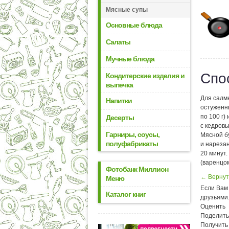
Мясные супы
Основные блюда
Салаты
Мучные блюда
Спо
Кондитерские изделия и
выпечка
Для салмы
Напитки
остуженны
по 100 г)
Десерты
с кедров
Гарниры, соусы,
Мясной б
полуфабрикаты
и нарезан
20 минут.
(варенцом
Фотобанк Миллион
← Вернут
Меню
Если Вам 
Каталог книг
друзьями
Оценить
Поделить
Получить