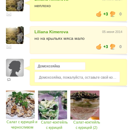
неплохо
+3
0
Liliana Kimerova
05 июня 2014
но на крыльях мяса мало
+3
0
Домохозяйка, пожалуйста, оставьте свой комментарий...
Салат с курицей и
Салат-коктейль
Салат-коктейль
черносливом
с курицей
с курицей (2)