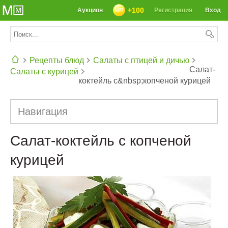
+100
Аукцион
Регистрация
Вход
Рецепты блюд
Салаты с птицей и дичью
Салат-
Салаты с курицей
коктейль с&nbsp;копченой курицей
СЕГОДНЯ: 39142 РЕЦЕПТА
Навигация
Салат-коктейль с копченой
курицей