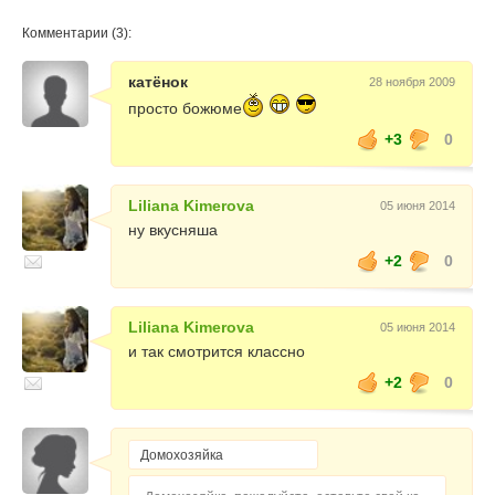
Комментарии (3):
катёнок
28 ноября 2009
просто божюме
+3
0
Liliana Kimerova
05 июня 2014
ну вкусняша
+2
0
Liliana Kimerova
05 июня 2014
и так смотрится классно
+2
0