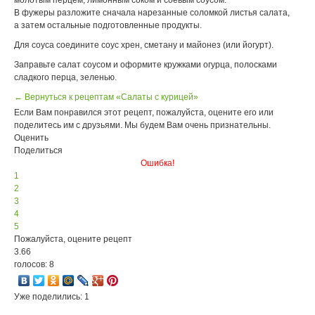
молотым перцем, лимонным соком и соевым соусом.
В фужеры разложите сначала нарезанные соломкой листья салата,
а затем остальные подготовленные продукты.
Для соуса соедините соус хрен, сметану и майонез (или йогурт).
Заправьте салат соусом и оформите кружками огурца, полосками
сладкого перца, зеленью.
← Вернуться к рецептам «Салаты с курицей»
Если Вам понравился этот рецепт, пожалуйста, оцените его или
поделитесь им с друзьями. Мы будем Вам очень признательны.
Оценить
Поделиться
Ошибка!
1
2
3
4
5
Пожалуйста, оцените рецепт
3.66
голосов: 8
Уже поделились: 1