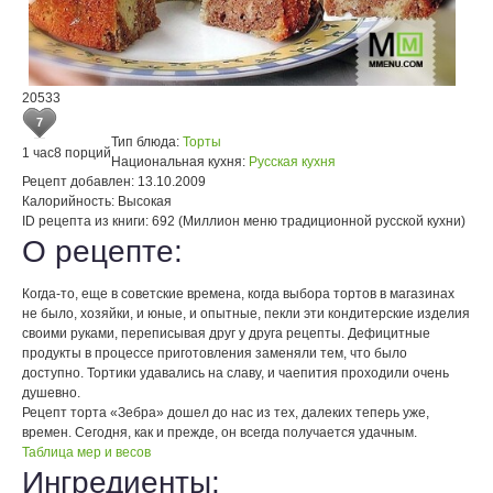
20533
7
Тип блюда:
Торты
1 час
8 порций
Национальная кухня:
Русская кухня
Рецепт добавлен:
13.10.2009
Калорийность:
Высокая
ID рецепта из книги:
692 (Миллион меню традиционной русской кухни)
О рецепте:
Когда-то, еще в советские времена, когда выбора тортов в магазинах
не было, хозяйки, и юные, и опытные, пекли эти кондитерские изделия
своими руками, переписывая друг у друга рецепты. Дефицитные
продукты в процессе приготовления заменяли тем, что было
доступно. Тортики удавались на славу, и чаепития проходили очень
душевно.
Рецепт торта «Зебра» дошел до нас из тех, далеких теперь уже,
времен. Сегодня, как и прежде, он всегда получается удачным.
Таблица мер и весов
Ингредиенты: