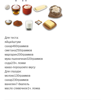
Для теста:
яйца
4
штуки
сахар
460
граммов
сметана
250
граммов
маргарин
200
граммов
мука пшеничная
320
граммов
сода
2/3
ч. ложки
какао-порошок
по вкусу
Для глазури:
молоко
130
граммов
сахар
230
граммов
ванилин
7-8
капель
масло сливочное
1
ч. ложка