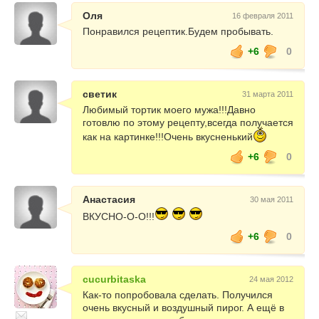
Оля
16 февраля 2011
Понравился рецептик.Будем пробывать.
+6
0
светик
31 марта 2011
Любимый тортик моего мужа!!!Давно
готовлю по этому рецепту,всегда получается
как на картинке!!!Очень вкусненький
+6
0
Анастасия
30 мая 2011
ВКУСНО-О-О!!!
+6
0
cucurbitaska
24 мая 2012
Как-то попробовала сделать. Получился
очень вкусный и воздушный пирог. А ещё в