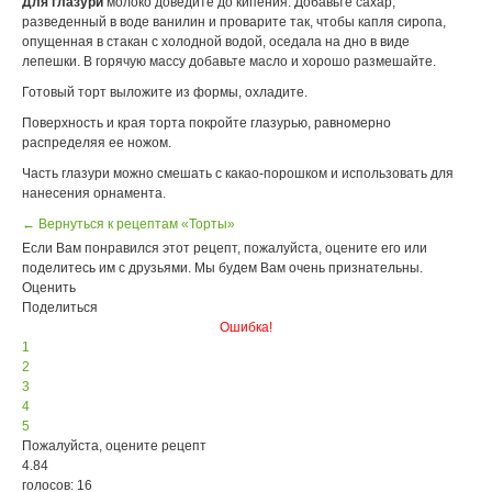
Для глазури
молоко доведите до кипения. Добавьте сахар,
разведенный в воде ванилин и проварите так, чтобы капля сиропа,
опущенная в стакан с холодной водой, оседала на дно в виде
лепешки. В горячую массу добавьте масло и хорошо размешайте.
Готовый торт выложите из формы, охладите.
Поверхность и края торта покройте глазурью, равномерно
распределяя ее ножом.
Часть глазури можно смешать с какао-порошком и использовать для
нанесения орнамента.
← Вернуться к рецептам «Торты»
Если Вам понравился этот рецепт, пожалуйста, оцените его или
поделитесь им с друзьями. Мы будем Вам очень признательны.
Оценить
Поделиться
Ошибка!
1
2
3
4
5
Пожалуйста, оцените рецепт
4.84
голосов: 16