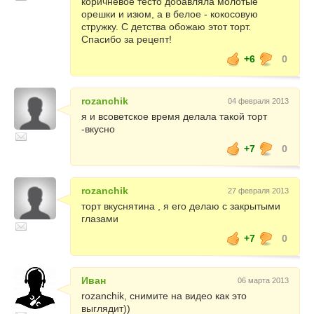
коричневое тесто добавляла молотые
орешки и изюм, а в белое - кокосовую
стружку. С детства обожаю этот торт.
Спасибо за рецепт!
+6
0
rozanchik
04 февраля 2013
я и всоветское время делала такой торт
-вкусно
+7
0
rozanchik
27 февраля 2013
торт вкуснятина , я его делаю с закрытыми
глазами
+7
0
Иван
06 марта 2013
rozanchik, снимите на видео как это
выглядит))