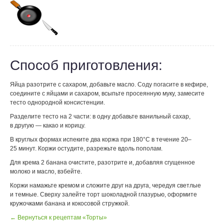
Способ приготовления:
Яйца разотрите с сахаром, добавьте масло. Соду погасите в кефире,
соедините с яйцами и сахаром, всыпьте просеянную муку, замесите
тесто однородной консистенции.
Разделите тесто на 2 части: в одну добавьте ванильный сахар,
в другую — какао и корицу.
В круглых формах испеките два коржа при 180°С в течение 20–
25 минут. Коржи остудите, разрежьте вдоль пополам.
Для крема 2 банана очистите, разотрите и, добавляя сгущенное
молоко и масло, взбейте.
Коржи намажьте кремом и сложите друг на друга, чередуя светлые
и темные. Сверху залейте торт шоколадной глазурью, оформите
кружочками банана и кокосовой стружкой.
← Вернуться к рецептам «Торты»