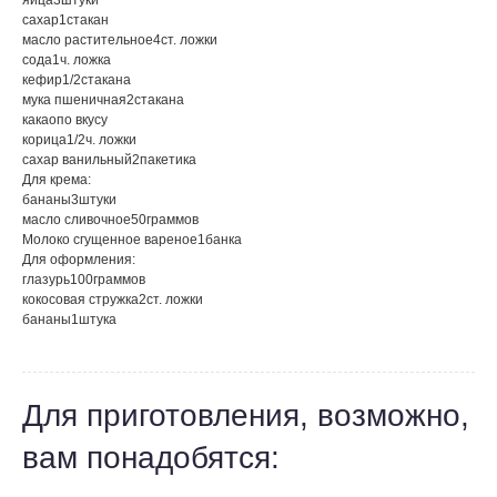
яйца
3
штуки
сахар
1
стакан
масло растительное
4
ст. ложки
сода
1
ч. ложка
кефир
1/2
стакана
мука пшеничная
2
стакана
какао
по вкусу
корица
1/2
ч. ложки
сахар ванильный
2
пакетика
Для крема:
бананы
3
штуки
масло сливочное
50
граммов
Молоко сгущенное вареное
1
банка
Для оформления:
глазурь
100
граммов
кокосовая стружка
2
ст. ложки
бананы
1
штука
Для приготовления, возможно,
вам понадобятся: