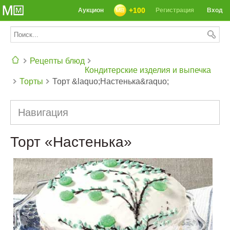
+100
Аукцион
Регистрация
Вход
Рецепты блюд
Кондитерские изделия и выпечка
Торты
Торт &laquo;Настенька&raquo;
СЕГОДНЯ: 39142 РЕЦЕПТА
Навигация
Торт «Настенька»