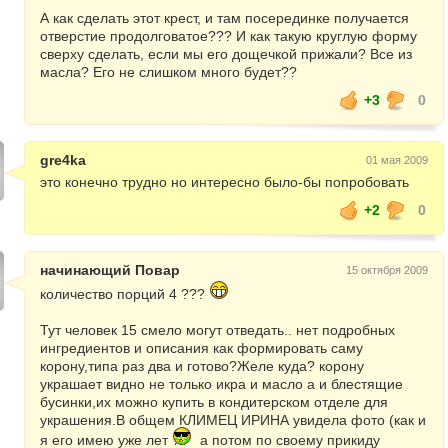
А как сделать этот крест, и там посерединке получается
отверстие продолговатое??? И как такую круглую форму
сверху сделать, если мы его дощечкой прижали? Все из
масла? Его не слишком много будет??
+3
0
gre4ka
01 мая 2009
это конечно трудно но интересно было-бы попробовать
+2
0
начинающий Повар
15 октября 2009
количество порций 4 ???
Тут человек 15 смело могут отведать.. нет подробных
ингредиентов и описания как формировать саму
корону,типа раз два и готово?Желе куда? корону
украшает видно не только икра и масло а и блестящие
бусинки,их можно купить в кондитерском отделе для
украшения.В общем КЛИМЕЦ ИРИНА увидела фото (как и
я его имею уже лет
а потом по своему прикиду