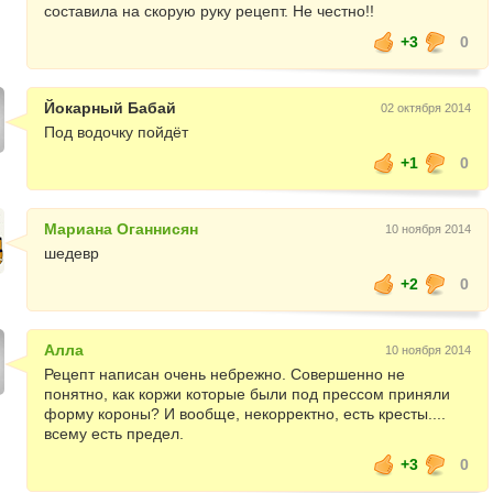
составила на скорую руку рецепт. Не честно!!
+3
0
Йокарный Бабай
02 октября 2014
Под водочку пойдёт
+1
0
Мариана Оганнисян
10 ноября 2014
шедевр
+2
0
Алла
10 ноября 2014
Рецепт написан очень небрежно. Совершенно не
понятно, как коржи которые были под прессом приняли
форму короны? И вообще, некорректно, есть кресты....
всему есть предел.
+3
0