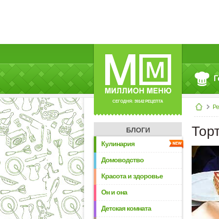
Г
СЕГОДНЯ: 39142 РЕЦЕПТА
Р
Тор
БЛОГИ
Кулинария
Домоводство
Красота и здоровье
Он и она
Детская комната