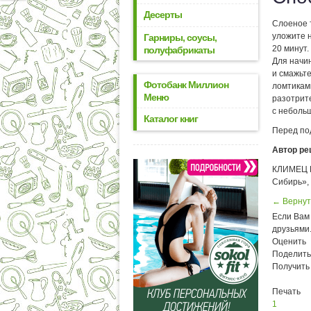
Десерты
Слоеное т
уложите н
Гарниры, соусы,
20 минут.
полуфабрикаты
Для начи
и смажьт
Фотобанк Миллион
ломтикам
Меню
разотрите
с небольш
Каталог книг
Перед под
Автор ре
КЛИМЕЦ И
Сибирь»,
← Вернут
Если Вам 
друзьями
Оценить
Поделить
Получить
Печать
1