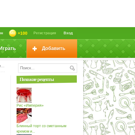
+100
он
Регистрация
Вход
Играть
Добавить
;
Похожие рецепты
Рис «Империя»
Блинный торт со сметанным
кремом и...