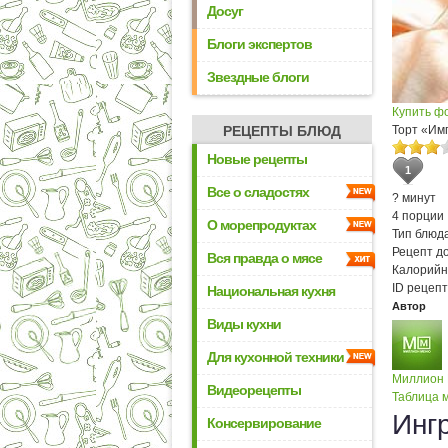
Досуг
Блоги экспертов
Звездные блоги
Купить ф
РЕЦЕПТЫ БЛЮД
Торт «Им
Новые рецепты
1
Все о сладостях
? минут
4 порции
О морепродуктах
Тип блюда
Рецепт д
Вся правда о мясе
Калорийн
ID рецепт
Национальная кухня
Автор
Виды кухни
Для кухонной техники
Миллион
Видеорецепты
Таблица м
Инг
Консервирование