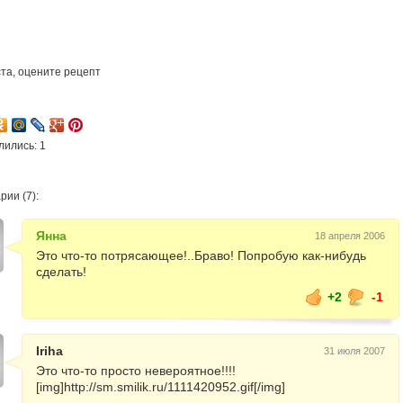
та, оцените рецепт
7
лились: 1
ии (7):
Янна
18 апреля 2006
Это что-то потрясающее!..Браво! Попробую как-нибудь
сделать!
+2
-1
Iriha
31 июля 2007
Это что-то просто невероятное!!!!
[img]http://sm.smilik.ru/1111420952.gif[/img]