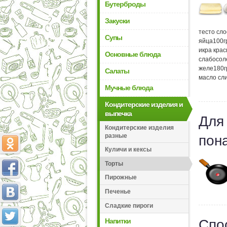
Бутерброды
Закуски
тесто сл
Супы
яйца
100
г
икра кра
Основные блюда
слабосол
желе
180
Салаты
масло сл
Мучные блюда
Кондитерские изделия и
выпечка
Для
Кондитерские изделия
разные
пон
Куличи и кексы
Торты
Пирожные
Печенье
Сладкие пироги
Напитки
Спо