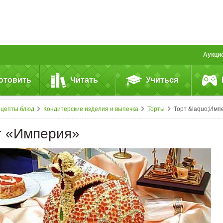
Аукци
отовить
Читать
Учиться
ецепты блюд
Кондитерские изделия и выпечка
Торты
Торт &laquo;Империя&raquo
т «Империя»