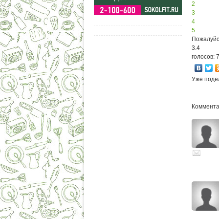
2
3
4
5
Пожалуйс
3.4
голосов: 
Уже поде
Комментар