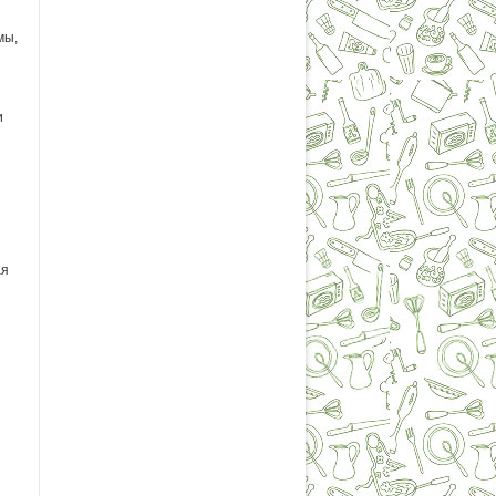
мы,
и
ая