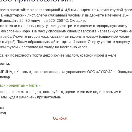
есто раскатайте в пласт толщиной 4–4,5 мм и вырежьте 4 сочня круглой фор
а кондитерский лист, слегка смазанный маслом, и выдержите в течение 15–
 Выпекайте 25–30 минут при 220–250 °С. Охладите.
нки желтки сваренных вкрутую яиц разотрите с маслом в однородную массу
е ею слоеный корж. На массу сплошным слоем разложите нарезанную тонким
и рыбу. Уложите второй корж, смазанный икорным кремом (сливочное масло
 с икрой). Таким образом сделайте торт из 4 слоев. Сверху уложите дощечку
им грузом и поставьте на холод на несколько часов.
ачей поверхность торта декорируйте маслом, красной икрой и желе.
цепта:
РИНА, г. Когалым, столовая аппарата управления ООО «ЛУКОЙЛ — Западн
 повар
ься к рецептам «Торты»
понравился этот рецепт, пожалуйста, оцените его или поделитесь им с
. Мы будем Вам очень признательны.
ся
 код
Ошибка!