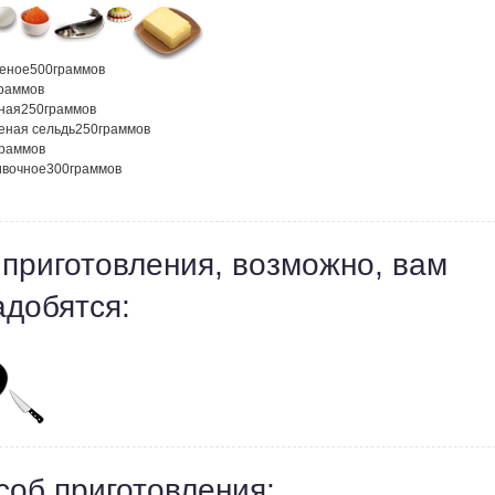
оеное
500
граммов
раммов
сная
250
граммов
еная сельдь
250
граммов
граммов
ивочное
300
граммов
 приготовления, возможно, вам
адобятся:
соб приготовления: