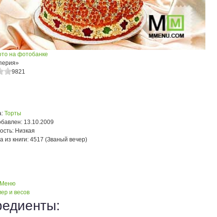
ото на фотобанке
перия»
9821
:
Торты
обавлен:
13.10.2009
ость:
Низкая
а из книги:
4517 (Званый вечер)
 Меню
ер и весов
редиенты: