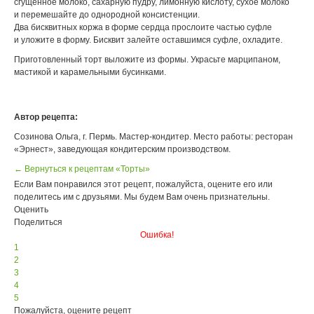
сгущенное молоко, сахарную пудру, лимонную кислоту, сухое молоко
и перемешайте до однородной консистенции.
Два бисквитных коржа в форме сердца прослоите частью суфле
и уложите в форму. Бисквит залейте оставшимся суфле, охладите.
Приготовленный торт выложите из формы. Украсьте марципаном,
мастикой и карамельными бусинками.
Автор рецепта:
Созинова Ольга, г. Пермь. Мастер-кондитер. Место работы: ресторан
«Эрнест», заведующая кондитерским производством.
← Вернуться к рецептам «Торты»
Если Вам понравился этот рецепт, пожалуйста, оцените его или
поделитесь им с друзьями. Мы будем Вам очень признательны.
Оценить
Поделиться
Ошибка!
1
2
3
4
5
Пожалуйста, оцените рецепт