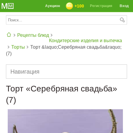
+100
Аукцион
Регистрация
Вход
Рецепты блюд
Кондитерские изделия и выпечка
Торты
Торт &laquo;Серебряная свадьба&raquo;
СЕГОДНЯ: 39142 РЕЦЕПТА
(7)
Навигация
Торт «Серебряная свадьба»
(7)