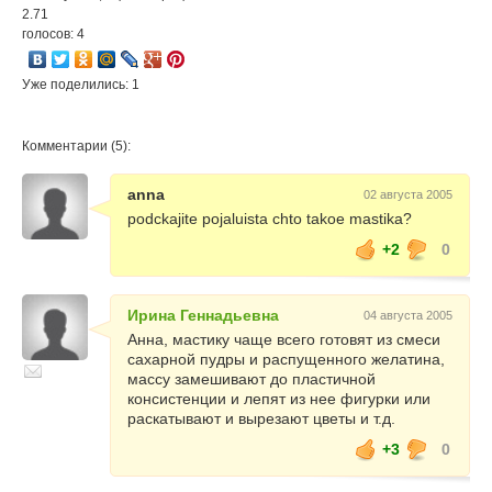
2.71
голосов: 4
Уже поделились: 1
Комментарии (5):
anna
02 августа 2005
podckajite pojaluista chto takoe mastika?
+2
0
Ирина Геннадьевна
04 августа 2005
Анна, мастику чаще всего готовят из смеси
сахарной пудры и распущенного желатина,
массу замешивают до пластичной
консистенции и лепят из нее фигурки или
раскатывают и вырезают цветы и т.д.
+3
0