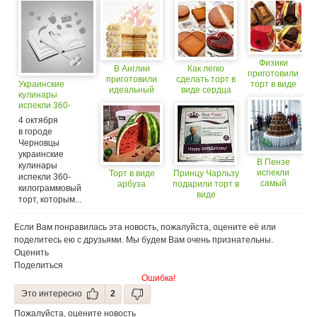
Физики
В Англии
Как легко
приготовили
приготовили
сделать торт в
Украинские
торт в виде
идеальный
виде сердца
кулинары
детали
торт
испекли 360-
адронного
килограммовый
коллайдера
4 октября
торт
в городе
Черновцы
украинские
В Пензе
кулинары
испекли
Торт в виде
Принцу Чарльзу
испекли 360-
самый
арбуза
подарили торт в
килограммовый
большой
виде
торт, которым...
каравай
проездного для
пенсионеров
Если Вам понравилась эта новость, пожалуйста, оцените её или
поделитесь ею с друзьями. Мы будем Вам очень признательны.
Оценить
Поделиться
Ошибка!
Это интересно
2
Пожалуйста, оцените новость