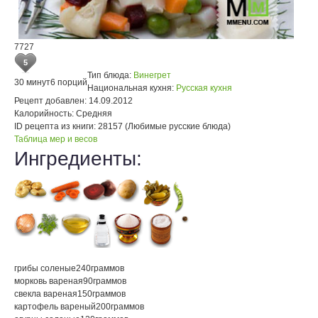
7727
5
Тип блюда:
Винегрет
30 минут
6 порций
Национальная кухня:
Русская кухня
Рецепт добавлен:
14.09.2012
Калорийность:
Средняя
ID рецепта из книги:
28157 (Любимые русские блюда)
Таблица мер и весов
Ингредиенты:
грибы соленые
240
граммов
морковь вареная
90
граммов
свекла вареная
150
граммов
картофель вареный
200
граммов