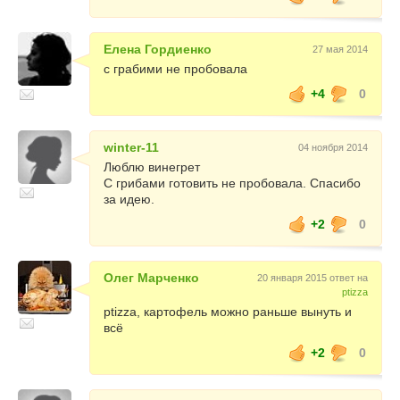
Елена Гордиенко
27 мая 2014
с грабими не пробовала
+4
0
winter-11
04 ноября 2014
Люблю винегрет
С грибами готовить не пробовала. Спасибо
за идею.
+2
0
Олег Марченко
20 января 2015 ответ на
ptizza
ptizza, картофель можно раньше вынуть и
всё
+2
0