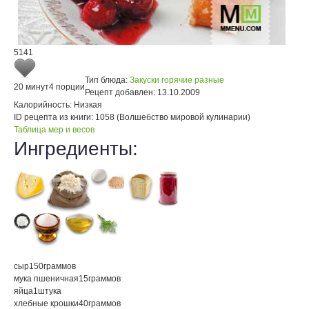
5141
Тип блюда:
Закуски горячие разные
20 минут
4 порции
Рецепт добавлен:
13.10.2009
Калорийность:
Низкая
ID рецепта из книги:
1058 (Волшебство мировой кулинарии)
Таблица мер и весов
Ингредиенты:
сыр
150
граммов
мука пшеничная
15
граммов
яйца
1
штука
хлебные крошки
40
граммов