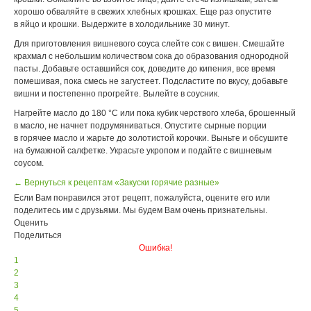
хорошо обваляйте в свежих хлебных крошках. Еще раз опустите
в яйцо и крошки. Выдержите в холодильнике 30 минут.
Для приготовления вишневого соуса слейте сок с вишен. Смешайте
крахмал с небольшим количеством сока до образования однородной
пасты. Добавьте оставшийся сок, доведите до кипения, все время
помешивая, пока смесь не загустеет. Подсластите по вкусу, добавьте
вишни и постепенно прогрейте. Вылейте в соусник.
Нагрейте масло до 180 °С или пока кубик черствого хлеба, брошенный
в масло, не начнет подрумяниваться. Опустите сырные порции
в горячее масло и жарьте до золотистой корочки. Выньте и обсушите
на бумажной салфетке. Украсьте укропом и подайте с вишневым
соусом.
← Вернуться к рецептам «Закуски горячие разные»
Если Вам понравился этот рецепт, пожалуйста, оцените его или
поделитесь им с друзьями. Мы будем Вам очень признательны.
Оценить
Поделиться
Ошибка!
1
2
3
4
5