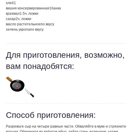
хлеб
1
вишня консервированная
1
банка
крахмал
1.5
ч. ложки
сахар
2
ч. ложки
масло растительное
по вкусу
зелень укропа
по вкусу
Для приготовления, возможно,
вам понадобятся:
Способ приготовления:
Разрежьте сыр на четыре равные части. Обваляйте в муке и стряхните
крошки. Обмакните во взбитое яйцо, дайте стечь излишкам, затем