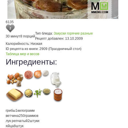
6135
2
Тип блюда:
Закуски горячие разные
30 минут
8 порций
Рецепт добавлен:
13.10.2009
Калорийность:
Низкая
ID рецепта из книги:
2909 (Праздничный стол)
Таблица мер и весов
Ингредиенты:
грибы
1
килограмм
ветчина
250
граммов
лук репчатый
2
штуки
яйца
8
штук