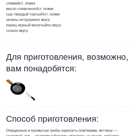
сливки
8
ст. ложек
масло сливочное
4
ст. ложки
сыр твердый тертый
4
ст. ложки
зелень петрушки
по вкусу
перец черный молотый
по вкусу
соль
по вкусу
Для приготовления, возможно,
вам понадобятся:
Способ приготовления:
Очищенные и промытые грибы нарезать ломтиками, ветчину —