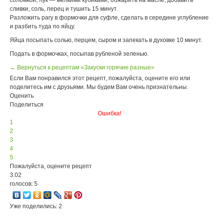
соломкой, лук — мелкими кубиками, обжарить на масле, добавить
сливки, соль, перец и тушить 15 минут.
Разложить рагу в формочки для суфле, сделать в середине углубление
и разбить туда по яйцу.
Яйца посыпать солью, перцем, сыром и запекать в духовке 10 минут.
Подать в формочках, посыпав рубленой зеленью.
← Вернуться к рецептам «Закуски горячие разные»
Если Вам понравился этот рецепт, пожалуйста, оцените его или
поделитесь им с друзьями. Мы будем Вам очень признательны.
Оценить
Поделиться
Ошибка!
1
2
3
4
5
Пожалуйста, оцените рецепт
3.02
голосов: 5
Уже поделились: 2