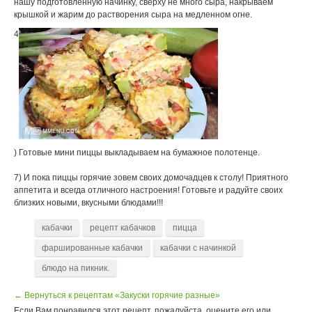
нашу подготовленную начинку, сверху не много сыра, накрываем
крышкой и жарим до растворения сыра на медленном огне.
4
) Готовые мини пиццы выкладываем на бумажное полотенце.
7) И пока пиццы горячие зовем своих домочадцев к столу! Приятного
аппетита и всегда отличного настроения! Готовьте и радуйте своих
близких новыми, вкусными блюдами!!!
кабачки
рецепт кабачков
пицца
фаршированные кабачки
кабачки с начинкой
блюдо на пикник.
← Вернуться к рецептам «Закуски горячие разные»
Если Вам понравился этот рецепт, пожалуйста, оцените его или