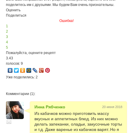
поделитесь им с друзьями. Мы будем Вам очень признательны.
Оценить
Поделиться
Ошибка!
1
2
3
4
5
Пожалуйста, оцените рецепт
3.43
голосов: 9
Уже поделились: 2
Комментарии (1):
Инна Рябченко
20 июня 2018
Из кабачков можно приготовить массу
вкусных и аппетитных блюд. Из них можно
делать запеканки, оладьи, закусочные торты
и т.д. Даже варенье из кабачков варят..Но я