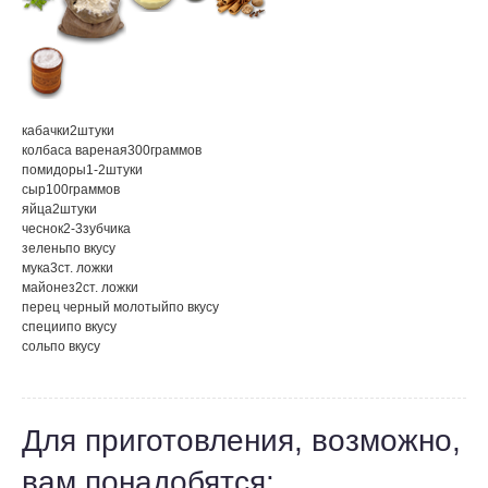
кабачки
2
штуки
колбаса вареная
300
граммов
помидоры
1-2
штуки
сыр
100
граммов
яйца
2
штуки
чеснок
2-3
зубчика
зелень
по вкусу
мука
3
ст. ложки
майонез
2
ст. ложки
перец черный молотый
по вкусу
специи
по вкусу
соль
по вкусу
Для приготовления, возможно,
вам понадобятся: