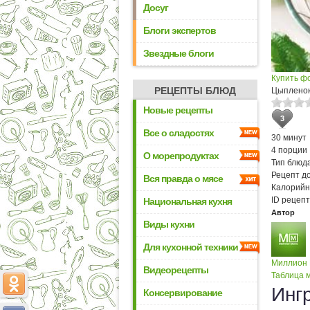
Досуг
Блоги экспертов
Звездные блоги
Купить ф
РЕЦЕПТЫ БЛЮД
Цыпленок
Новые рецепты
3
Все о сладостях
30 минут
4 порции
О морепродуктах
Тип блюда
Рецепт д
Вся правда о мясе
Калорийн
ID рецепт
Национальная кухня
Автор
Виды кухни
Для кухонной техники
Миллион
Видеорецепты
Таблица м
Инг
Консервирование