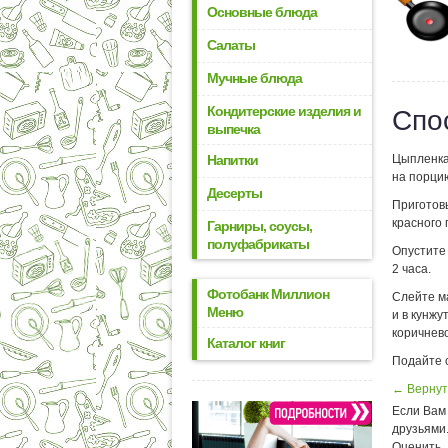
Основные блюда
Салаты
Мучные блюда
Кондитерские изделия и
Спо
выпечка
Напитки
Цыпленка 
на порци
Десерты
Приготовь
красного 
Гарниры, соусы,
полуфабрикаты
Опустите
2 часа.
Фотобанк Миллион
Слейте ма
Меню
и в кунжу
коричнево
Каталог книг
Подайте с
← Вернут
Если Вам 
друзьями
Оценить