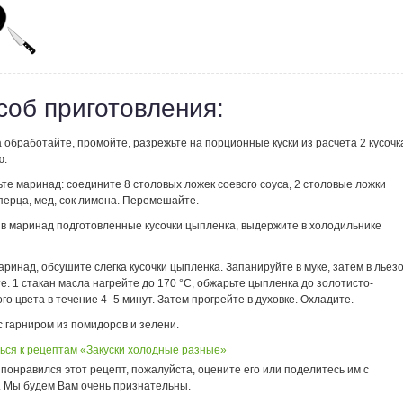
соб приготовления:
обработайте, промойте, разрежьте на порционные куски из расчета 2 кусочк
ю.
те маринад: соедините 8 столовых ложек соевого соуса, 2 столовые ложки
перца, мед, сок лимона. Перемешайте.
 в маринад подготовленные кусочки цыпленка, выдержите в холодильнике
ринад, обсушите слегка кусочки цыпленка. Запанируйте в муке, затем в льез
те. 1 стакан масла нагрейте до 170 °С, обжарьте цыпленка до золотисто-
го цвета в течение 4–5 минут. Затем прогрейте в духовке. Охладите.
 гарниром из помидоров и зелени.
ься к рецептам «Закуски холодные разные»
понравился этот рецепт, пожалуйста, оцените его или поделитесь им с
. Мы будем Вам очень признательны.