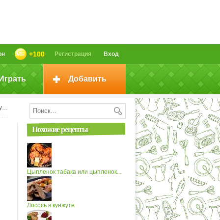
+100
он
Регистрация
Вход
Играть
Добавить
е
Похожие рецепты
Цыпленок табака или цыпленок...
Лосось в кунжуте