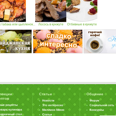
табака или цыпленок...
Лосось в кунжуте
Отбивные в кунжуте
лекции
Статьи
Общение
ептов
Новости
Форум
вые рецепты
Это интересно
Социальная сеть
оварь кулинара
Миллион Меню
Конкурсы
аздничный стол
Статьи