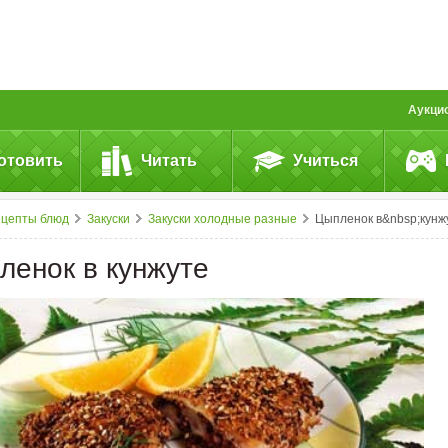
Аукци
отовить
Читать
Учиться
ецепты блюд
Закуски
Закуски холодные разные
Цыпленок в&nbsp;кунжут
ленок в кунжуте