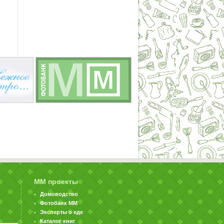
ММ проекты
Домоводство
Фотобанк ММ
Эксперты о еде
Каталог книг