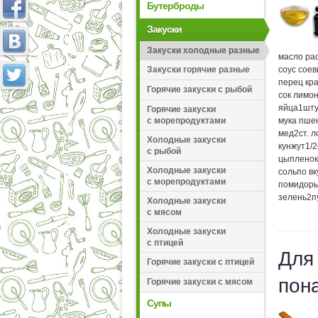
Бутерброды
Закуски
Закуски холодные разные
масло ра
Закуски горячие разные
соус сое
перец кр
Горячие закуски с рыбой
сок лимо
яйца
1
шту
Горячие закуски
с морепродуктами
мука пше
мед
2
ст. 
Холодные закуски
кунжут
1/2
с рыбой
цыпленок
Холодные закуски
соль
по вк
с морепродуктами
помидор
зелень
2
п
Холодные закуски
с мясом
Холодные закуски
с птицей
Для
Горячие закуски с птицей
пон
Горячие закуски с мясом
Супы