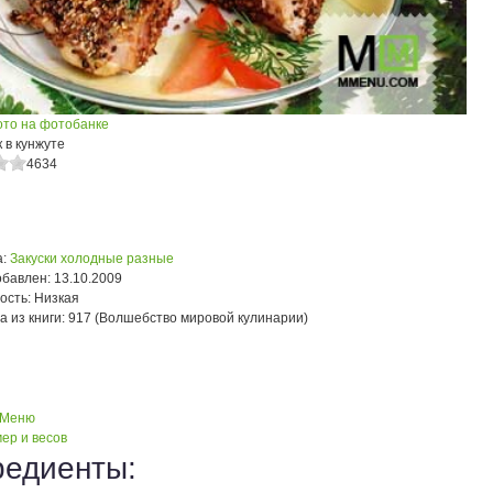
ото на фотобанке
 в кунжуте
4634
:
Закуски холодные разные
обавлен:
13.10.2009
ость:
Низкая
а из книги:
917 (Волшебство мировой кулинарии)
 Меню
ер и весов
редиенты: