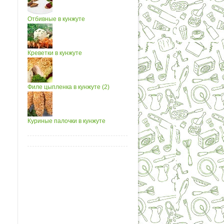
Отбивные в кунжуте
Креветки в кунжуте
Филе цыпленка в кунжуте (2)
Куриные палочки в кунжуте