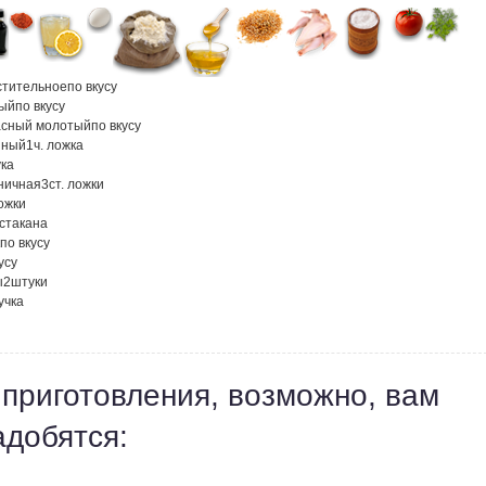
стительное
по вкусу
вый
по вкусу
асный молотый
по вкусу
нный
1
ч. ложка
ка
ничная
3
ст. ложки
ложки
стакана
по вкусу
усу
ы
2
штуки
учка
 приготовления, возможно, вам
адобятся: