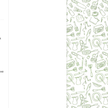
а
оне