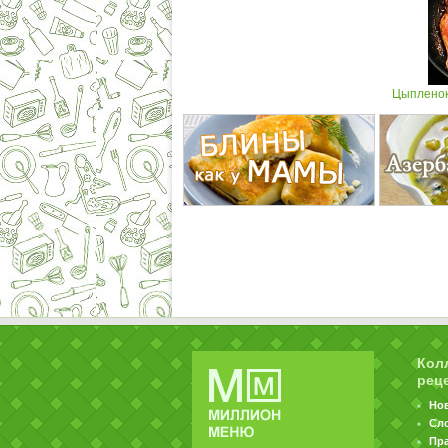
Цыпленок 
Кол
рец
Но
Сл
Пр