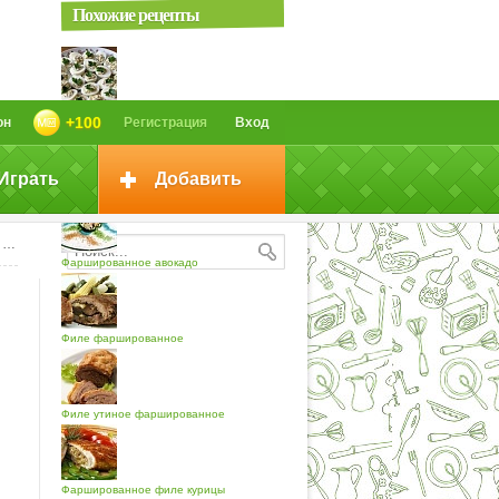
Похожие рецепты
Яйцо фаршированное
+100
он
Регистрация
Вход
Играть
Добавить
Авокадо фаршированное
ю
Фаршированное авокадо
Филе фаршированное
Филе утиное фаршированное
Фаршированное филе курицы