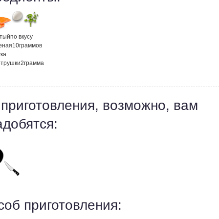
атый
по вкусу
еная
10
граммов
ка
етрушки
2
грамма
 приготовления, возможно, вам
адобятся:
соб приготовления: