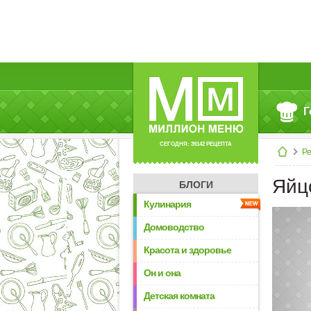
Г
СЕГОДНЯ: 39142 РЕЦЕПТА
Р
Яйц
БЛОГИ
Кулинария
Домоводство
Красота и здоровье
Он и она
Детская комната