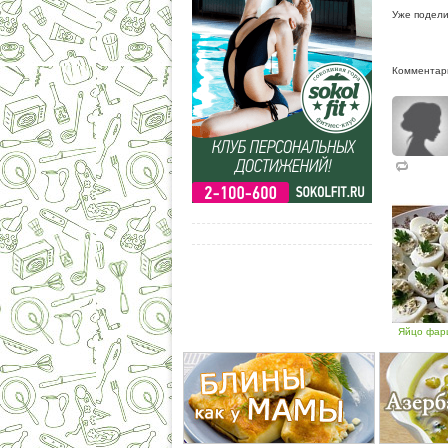
Уже подели
Комментари
Яйцо фар