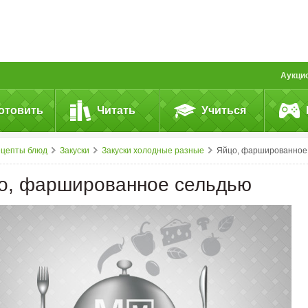
Аукци
отовить
Читать
Учиться
ецепты блюд
Закуски
Закуски холодные разные
Яйцо, фаршированное сельдь
о, фаршированное сельдью