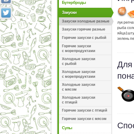
Бутерброды
Закуски
Закуски холодные разные
лук репч
рыба сол
Закуски горячие разные
яйца
1
шту
Горячие закуски с рыбой
зелень п
Горячие закуски
с морепродуктами
Холодные закуски
Для
с рыбой
Холодные закуски
пон
с морепродуктами
Холодные закуски
с мясом
Холодные закуски
с птицей
Горячие закуски с птицей
Горячие закуски с мясом
Спо
Супы