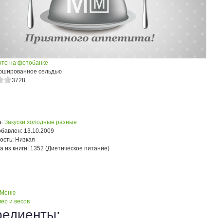
ото на фотобанке
ршированное сельдью
3728
:
Закуски холодные разные
обавлен:
13.10.2009
ость:
Низкая
а из книги:
1352 (Диетическое питание)
 Меню
ер и весов
редиенты: