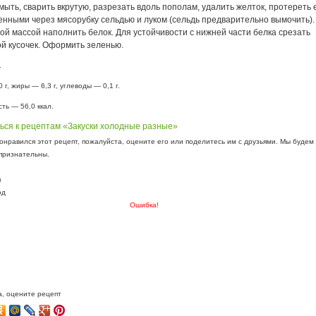
ыть, сварить вкрутую, разрезать вдоль пополам, удалить желток, протереть 
енными через мясорубку сельдью и луком (сельдь предварительно вымочить).
й массой наполнить белок. Для устойчивости с нижней части белка срезать
й кусочек. Оформить зеленью.
.
 г, жиры — 6,3 г, углеводы — 0,1 г.
ть — 56,0 ккал.
ься к рецептам «Закуски холодные разные»
онравился этот рецепт, пожалуйста, оцените его или поделитесь им с друзьями. Мы будем
признательны.
я
од
Ошибка!
, оцените рецепт