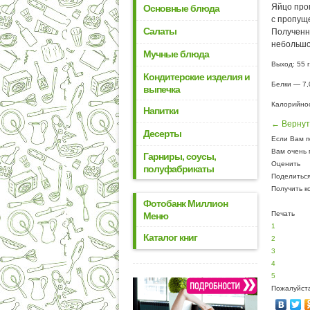
Яйцо пром
Основные блюда
с пропущ
Салаты
Полученно
небольшо
Мучные блюда
Выход: 55 г
Кондитерские изделия и
Белки — 7,0
выпечка
Калорийнос
Напитки
← Вернут
Десерты
Если Вам п
Вам очень 
Гарниры, соусы,
Оценить
полуфабрикаты
Поделитьс
Получить к
Фотобанк Миллион
Печать
Меню
1
Каталог книг
2
3
4
5
Пожалуйста