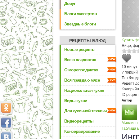
Досуг
Блоги экспертов
Звездные блоги
Купить ф
РЕЦЕПТЫ БЛЮД
Яйцо, фа
Новые рецепты
Все о сладостях
10 минут
О морепродуктах
? порций
Тип блюда
Вся правда о мясе
Рецепт д
Калорийн
Национальная кухня
ID рецепт
Виды кухни
Автор
Для кухонной техники
Видеорецепты
Миллион
Таблица м
Консервирование
Инг