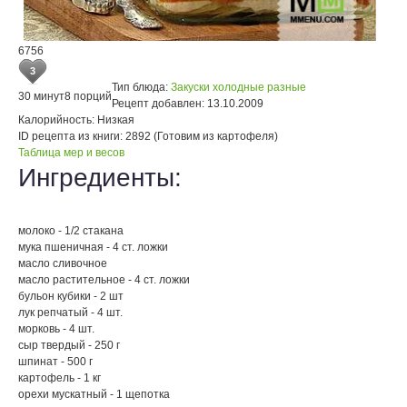
6756
3
Тип блюда:
Закуски холодные разные
30 минут
8 порций
Рецепт добавлен:
13.10.2009
Калорийность:
Низкая
ID рецепта из книги:
2892 (Готовим из картофеля)
Таблица мер и весов
Ингредиенты:
молоко - 1/2 стакана
мука пшеничная - 4 ст. ложки
масло сливочное
масло растительное - 4 ст. ложки
бульон кубики - 2 шт
лук репчатый - 4 шт.
морковь - 4 шт.
сыр твердый - 250 г
шпинат - 500 г
картофель - 1 кг
орехи мускатный - 1 щепотка