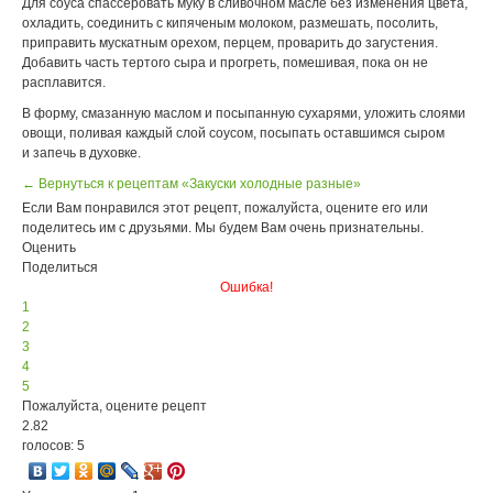
Для соуса спассеровать муку в сливочном масле без изменения цвета,
охладить, соединить с кипяченым молоком, размешать, посолить,
приправить мускатным орехом, перцем, проварить до загустения.
Добавить часть тертого сыра и прогреть, помешивая, пока он не
расплавится.
В форму, смазанную маслом и посыпанную сухарями, уложить слоями
овощи, поливая каждый слой соусом, посыпать оставшимся сыром
и запечь в духовке.
← Вернуться к рецептам «Закуски холодные разные»
Если Вам понравился этот рецепт, пожалуйста, оцените его или
поделитесь им с друзьями. Мы будем Вам очень признательны.
Оценить
Поделиться
Ошибка!
1
2
3
4
5
Пожалуйста, оцените рецепт
2.82
голосов: 5