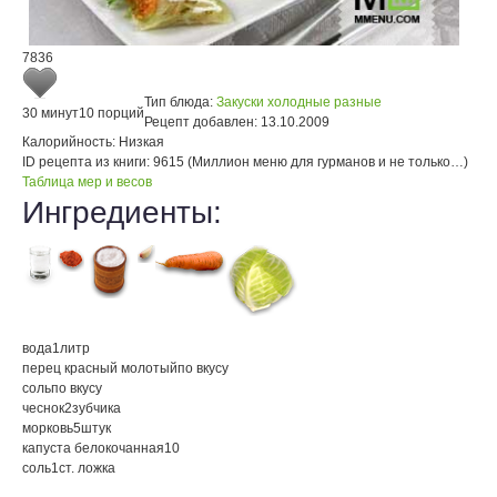
7836
Тип блюда:
Закуски холодные разные
30 минут
10 порций
Рецепт добавлен:
13.10.2009
Калорийность:
Низкая
ID рецепта из книги:
9615 (Миллион меню для гурманов и не только…)
Таблица мер и весов
Ингредиенты:
вода
1
литр
перец красный молотый
по вкусу
соль
по вкусу
чеснок
2
зубчика
морковь
5
штук
капуста белокочанная
10
соль
1
ст. ложка