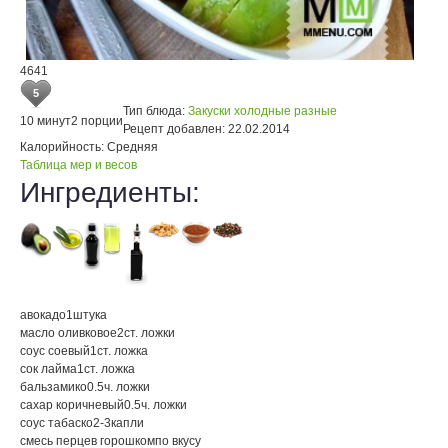
4641
5
Тип блюда:
Закуски холодные разные
10 минут
2 порции
Рецепт добавлен:
22.02.2014
Калорийность:
Средняя
Таблица мер и весов
Ингредиенты:
авокадо
1
штука
масло оливковое
2
ст. ложки
соус соевый
1
ст. ложка
сок лайма
1
ст. ложка
бальзамико
0.5
ч. ложки
сахар коричневый
0.5
ч. ложки
соус табаско
2-3
капли
смесь перцев горошком
по вкусу