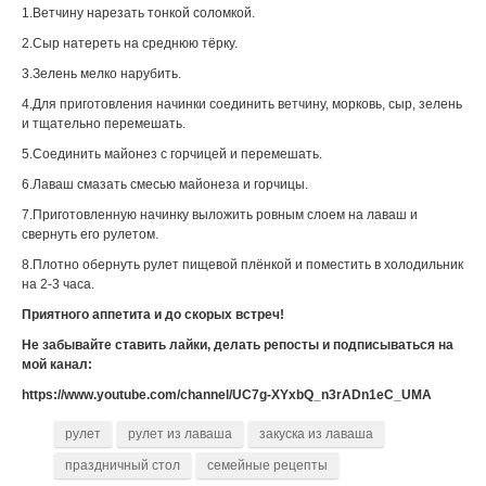
1.Ветчину нарезать тонкой соломкой.
2.Сыр натереть на среднюю тёрку.
3.Зелень мелко нарубить.
4.Для приготовления начинки соединить ветчину, морковь, сыр, зелень
и тщательно перемешать.
5.Соединить майонез с горчицей и перемешать.
6.Лаваш смазать смесью майонеза и горчицы.
7.Приготовленную начинку выложить ровным слоем на лаваш и
свернуть его рулетом.
8.Плотно обернуть рулет пищевой плёнкой и поместить в холодильник
на 2-3 часа.
Приятного аппетита и до скорых встреч!
Не забывайте ставить лайки, делать репосты и подписываться на
мой канал:
https://www.youtube.com/channel/UC7g-XYxbQ_n3rADn1eC_UMA
рулет
рулет из лаваша
закуска из лаваша
праздничный стол
семейные рецепты