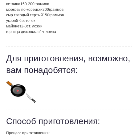
ветчина
150-200
граммов
морковь по-корейски
200
граммов
сыр твердый тертый
150
граммов
укроп
5-6
веточек
майонез
2-3
ст. ложки
горчица дижонская
1
ч. ложка
Для приготовления, возможно,
вам понадобятся:
Способ приготовления:
Процесс приготовления: