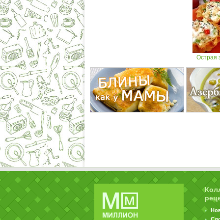
Острая з
Кол
рец
Но
Сл