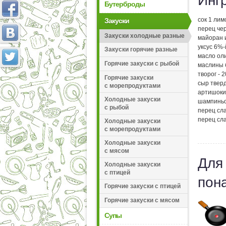
Инг
Бутерброды
сок 1 лим
Закуски
перец чер
Закуски холодные разные
майоран и
уксус 6%-й
Закуски горячие разные
масло оли
Горячие закуски с рыбой
маслины б
творог - 2
Горячие закуски
сыр тверд
с морепродуктами
артишоки 
Холодные закуски
шампиньо
с рыбой
перец сла
перец сла
Холодные закуски
с морепродуктами
Холодные закуски
с мясом
Для
Холодные закуски
с птицей
пон
Горячие закуски с птицей
Горячие закуски с мясом
Супы