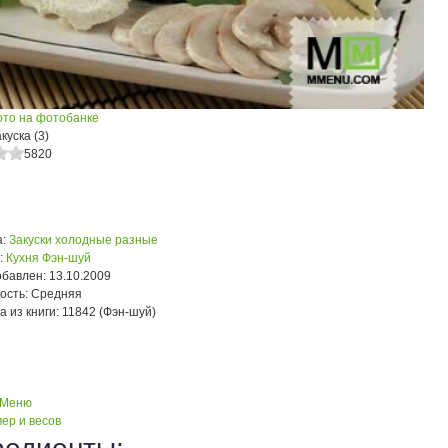
ото на фотобанке
куска (3)
5820
:
Закуски холодные разные
:
Кухня Фэн-шуй
обавлен:
13.10.2009
ость:
Средняя
а из книги:
11842 (Фэн-шуй)
 Меню
ер и весов