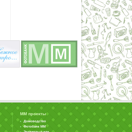
ММ проекты
Домоводство
Фотобанк ММ
Эксперты о еде