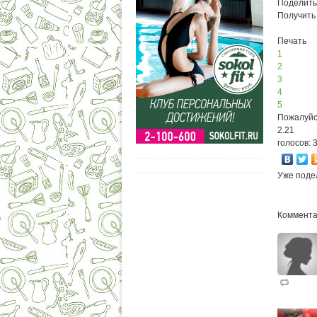
Поделить
Получить
Печать
1
2
3
4
5
Пожалуйс
2.21
голосов: 
Уже поде
Коммента