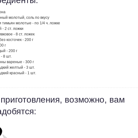
редиенты:
она
ный молотый, соль по вкусу
 тимьян молотые - по 1/4 ч. ложке
 - 2 ст. ложки
вковое - 8 ст. ложек
ез косточек - 200 г
00 г
ый - 200 г
- 8 шт.
ны вареные - 300 г
дкий желтый - 3 шт.
дкий красный - 1 шт.
 приготовления, возможно, вам
адобятся: