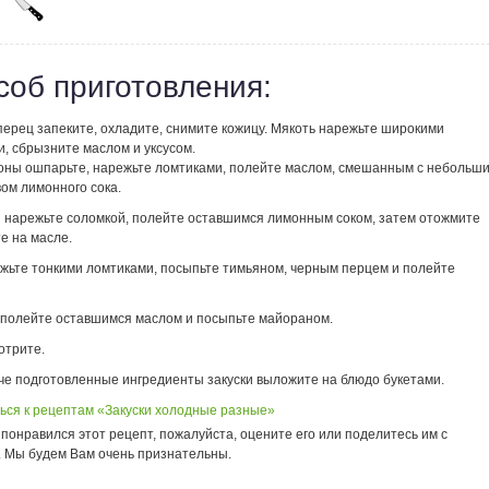
соб приготовления:
перец запеките, охладите, снимите кожицу. Мякоть нарежьте широкими
, сбрызните маслом и уксусом.
ны ошпарьте, нарежьте ломтиками, полейте маслом, смешанным с небольш
ом лимонного сока.
 нарежьте соломкой, полейте оставшимся лимонным соком, затем отожмите
е на масле.
жьте тонкими ломтиками, посыпьте тимьяном, черным перцем и полейте
полейте оставшимся маслом и посыпьте майораном.
отрите.
че подготовленные ингредиенты закуски выложите на блюдо букетами.
ься к рецептам «Закуски холодные разные»
понравился этот рецепт, пожалуйста, оцените его или поделитесь им с
. Мы будем Вам очень признательны.