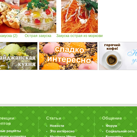
акуска (2)
Острая закуска
Закуска острая из моркови
лекции
Статьи
Общение
ептов
Новости
Форум
вые рецепты
Это интересно
Социальная сеть
оварь кулинара
Миллион Меню
Конкурсы