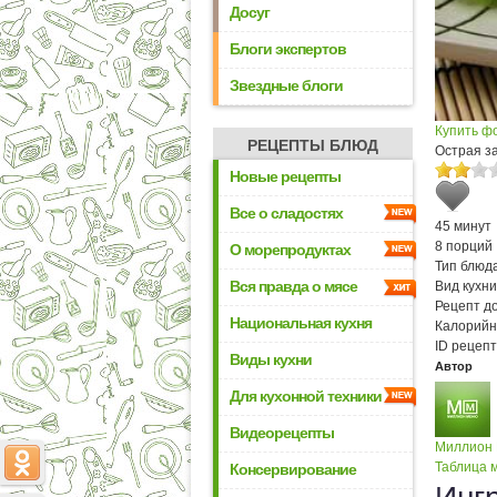
Досуг
Блоги экспертов
Звездные блоги
Купить ф
РЕЦЕПТЫ БЛЮД
Острая за
Новые рецепты
Все о сладостях
45 минут
8 порций
О морепродуктах
Тип блюда
Вся правда о мясе
Вид кухни
Рецепт д
Национальная кухня
Калорийн
ID рецепт
Виды кухни
Автор
Для кухонной техники
Видеорецепты
Миллион
Таблица м
Консервирование