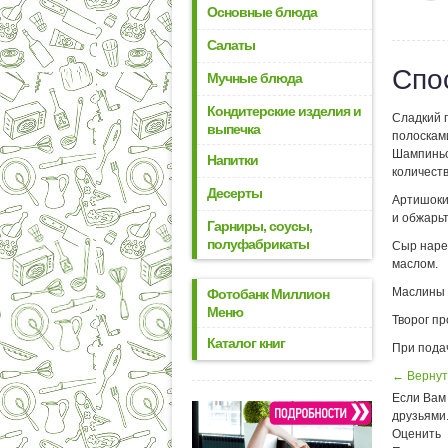
Основные блюда
Салаты
Спо
Мучные блюда
Кондитерские изделия и
Сладкий 
выпечка
полосками
Шампиньо
Напитки
количеств
Десерты
Артишоки
и обжарьт
Гарниры, соусы,
полуфабрикаты
Сыр наре
маслом.
Маслины 
Фотобанк Миллион
Меню
Творог пр
Каталог книг
При пода
← Вернут
Если Вам 
друзьями
Оценить