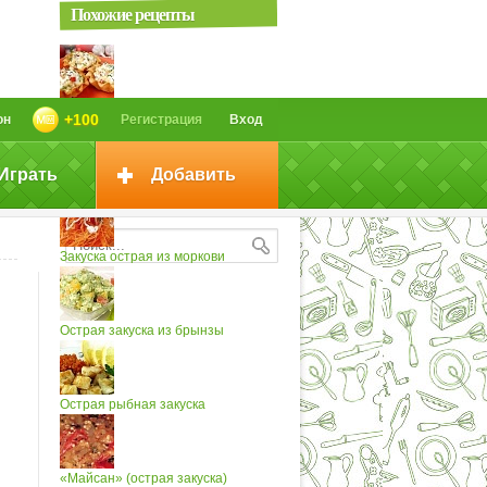
Похожие рецепты
Острая закуска (2)
+100
он
Регистрация
Вход
Играть
Добавить
Острая закуска
Закуска острая из моркови
Острая закуска из брынзы
Острая рыбная закуска
«Майсан» (острая закуска)