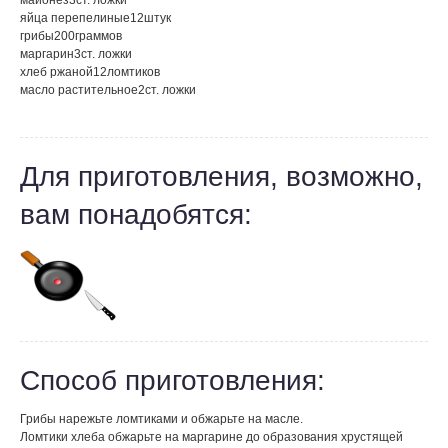
майонез
3
ст. ложки
яйца перепелиные
12
штук
грибы
200
граммов
маргарин
3
ст. ложки
хлеб ржаной
12
ломтиков
масло растительное
2
ст. ложки
Для приготовления, возможно,
вам понадобятся:
Способ приготовления:
Грибы нарежьте ломтиками и обжарьте на масле.
Ломтики хлеба обжарьте на маргарине до образования хрустящей