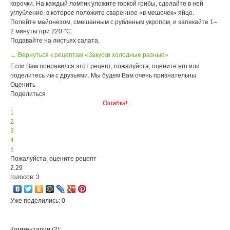
корочки. На каждый ломтик уложите горкой грибы, сделайте в ней
углубление, в которое положите сваренное «в мешочек» яйцо.
Полейте майонезом, смешанным с рубленым укропом, и запекайте 1–
2 минуты при 220 °С.
Подавайте на листьях салата.
← Вернуться к рецептам «Закуски холодные разные»
Если Вам понравился этот рецепт, пожалуйста, оцените его или
поделитесь им с друзьями. Мы будем Вам очень признательны.
Оценить
Поделиться
Ошибка!
1
2
3
4
5
Пожалуйста, оцените рецепт
2.29
голосов: 3
Уже поделились: 0
Комментарии (2):